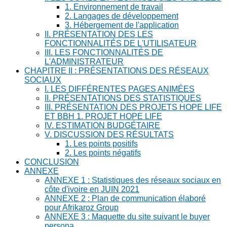
1. Environnement de travail
2. Langages de développement
3. Hébergement de l'application
II. PRÉSENTATION DES LES
FONCTIONNALITÉS DE L'UTILISATEUR
III. LES FONCTIONNALITÉS DE
L'ADMINISTRATEUR
CHAPITRE II : PRÉSENTATIONS DES RÉSEAUX
SOCIAUX
I. LES DIFFÉRENTES PAGES ANIMÉES
II. PRÉSENTATIONS DES STATISTIQUES
III. PRÉSENTATION DES PROJETS HOPE LIFE
ET BBH 1. PROJET HOPE LIFE
IV. ESTIMATION BUDGÉTAIRE
V. DISCUSSION DES RÉSULTATS
1. Les points positifs
2. Les points négatifs
CONCLUSION
ANNEXE
ANNEXE 1 : Statistiques des réseaux sociaux en
côte d'ivoire en JUIN 2021
ANNEXE 2 : Plan de communication élaboré
pour Afrikaroz Group
ANNEXE 3 : Maquette du site suivant le buyer
persona