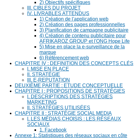
2) Objectifs spécifiques
III. CIBLES DU PROJET
IV. LIVRABLES ATTENDUS
1) Création de l'application web
2) Création des pages professionnelles
3) Planification de campagne publicitaire
4) Création de contenu publicitaire pour
AFRIKAROZ GROUP et l'ONG Hope Life
5) Mise en place la e-surveillance de la
marque
6) Référencement web
CHAPITRE IV : DEFINITION DES CONCEPTS CLÉS
I. MISE EN PLACE
II. STRATÉGIE
III. E-REPUTATION
DEUXIÈME PARTIE : ETUDE CONCEPTUELLE
CHAPITRE I : PROPOSITIONS DE STRATÉGIES
I. DESCRIPTIONS DES STRATÉGIES
MARKETING
II. STRATÉGIES UTILISÉES
CHAPITRE II : STRATÉGIE SOCIAL MEDIA
I. LES MÉDIAS CHOISIS : LES RÉSEAUX
SOCIAUX
1. Facebook
Annexe 1: Statistiques des réseaux sociaux en côte