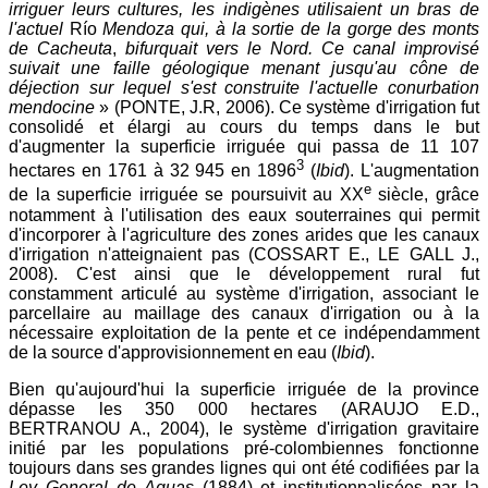
irriguer leurs cultures, les indigènes utilisaient un bras de
l'actuel
Río
Mendoza qui, à la sortie de la gorge des monts
de Cacheuta
,
bifurquait vers le Nord. Ce canal improvisé
suivait une faille géologique menant jusqu'au cône de
déjection sur lequel s'est construite l'actuelle conurbation
mendocine
» (PONTE, J.R, 2006). Ce système d'irrigation fut
consolidé et élargi au cours du temps dans le but
d'augmenter la superficie irriguée qui passa de 11 107
3
hectares en 1761 à 32 945 en 1896
(
Ibid
). L'augmentation
e
de la superficie irriguée se poursuivit au XX
siècle, grâce
notamment à l'utilisation des eaux souterraines qui permit
d'incorporer à l'agriculture des zones arides que les canaux
d'irrigation n'atteignaient pas (COSSART E., LE GALL J.,
2008). C'est ainsi que le développement rural fut
constamment articulé au système d'irrigation, associant le
parcellaire au maillage des canaux d'irrigation ou à la
nécessaire exploitation de la pente et ce indépendamment
de la source d'approvisionnement en eau (
Ibid
).
Bien qu'aujourd'hui la superficie irriguée de la province
dépasse les 350 000 hectares (ARAUJO E.D.,
BERTRANOU A., 2004), le système d'irrigation gravitaire
initié par les populations pré-colombiennes fonctionne
toujours dans ses grandes lignes qui ont été codifiées par la
Ley General de Aguas
(1884) et institutionnalisées par la