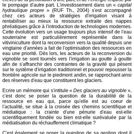
le pompage d'autre part. L'investissement dans un «
capital
hydraulique propre
» (RUF Th., 2004) s'est accompagné
chez ces acteurs de stratégies d'irrigation visant à
rentabiliser au mieux la ressource extraite des nappes
phréatiques grâce à l'introduction de technologies modernes.
Cette évolution vers un usage toujours plus intensif de l'eau
souterraine est particulièrement représentée dans la
vitiviniculture dont la reconversion vers la qualité depuis une
vingtaine d'années a fait de l'optimisation des ressources en
eau une priorité. Dès lors, les acteurs de la reconversion du
vignoble se sont tournés vers l'irrigation au goutte à goutte
afin de s'affranchir des contraintes de la gravité qui pèsent
sur le système d'irrigation traditionnel et pouvoir repousser la
frontière agricole sur le piedmont andin, se rapprochant ainsi
des réserves d'eau que constituent les glaciers.
Ecrire un mémoire qui s'intitule «
Des glaciers au vignoble
»,
c'est donc se poser la question de la durabilité de la
ressource en eau qui, parce qu'elle est au coeur de
l'actualité, se situe à la croisée des chemins scientifique et
médiatique : la crainte d'une pénurie d'eau est-elle
scientifiquement fondée ou bien est-elle surévaluée par la
médiatisation du réchauffement climatique ?
C'est également se poser la question de sa gestion dont il