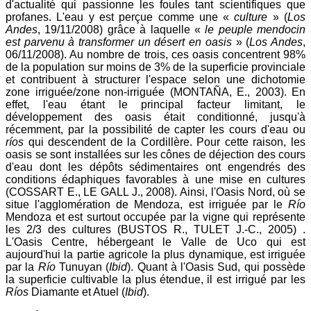
d'actualité qui passionne les foules tant scientifiques que
profanes. L'eau y est perçue comme une «
culture
» (
Los
Andes
, 19/11/2008) grâce à laquelle «
le peuple mendocin
est parvenu à transformer un désert en oasis
» (
Los Andes
,
06/11/2008). Au nombre de trois, ces oasis concentrent 98%
de la population sur moins de 3% de la superficie provinciale
et contribuent à structurer l'espace selon une dichotomie
zone irriguée/zone non-irriguée (MONTAÑA, E., 2003). En
effet, l'eau étant le principal facteur limitant, le
développement des oasis était conditionné, jusqu'à
récemment, par la possibilité de capter les cours d'eau ou
ríos
qui descendent de la Cordillère. Pour cette raison, les
oasis se sont installées sur les cônes de déjection des cours
d'eau dont les dépôts sédimentaires ont engendrés des
conditions édaphiques favorables à une mise en cultures
(COSSART E., LE GALL J., 2008). Ainsi, l'Oasis Nord, où se
situe l'agglomération de Mendoza, est irriguée par le
Río
Mendoza et est surtout occupée par la vigne qui représente
les 2/3 des cultures (BUSTOS R., TULET J.-C., 2005) .
L'Oasis Centre, hébergeant le Valle de Uco qui est
aujourd'hui la partie agricole la plus dynamique, est irriguée
par la
Río
Tunuyan (
Ibid
). Quant à l'Oasis Sud, qui possède
la superficie cultivable la plus étendue, il est irrigué par les
Ríos
Diamante et Atuel (
Ibid
).