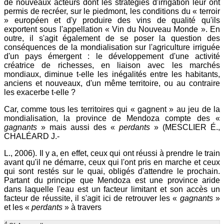
de nouveaux acteurs dont les stratégies d'irrigation leur ont
permis de recréer, sur le piedmont, les conditions du « terroir
» européen et d'y produire des vins de qualité qu'ils
exportent sous l'appellation « Vin du Nouveau Monde ». En
outre, il s'agit également de se poser la question des
conséquences de la mondialisation sur l'agriculture irriguée
d'un pays émergent : le développement d'une activité
créatrice de richesses, en liaison avec les marchés
mondiaux, diminue t-elle les inégalités entre les habitants,
anciens et nouveaux, d'un même territoire, ou au contraire
les exacerbe t-elle ?
Car, comme tous les territoires qui « gagnent » au jeu de la
mondialisation, la province de Mendoza compte des «
gagnants
» mais aussi des «
perdants
» (MESCLIER É.,
CHALÉARD J.-
L., 2006). Il y a, en effet, ceux qui ont réussi à prendre le train
avant qu'il ne démarre, ceux qui l'ont pris en marche et ceux
qui sont restés sur le quai, obligés d'attendre le prochain.
Partant du principe que Mendoza est une province aride
dans laquelle l'eau est un facteur limitant et son accès un
facteur de réussite, il s'agit ici de retrouver les «
gagnants
»
et les «
perdants
» à travers
4