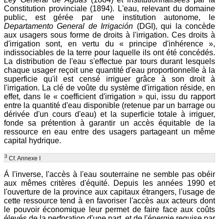
Constitution provinciale (1894). L'eau, relevant du domaine
public, est gérée par une institution autonome, le
Departamento General de Irrigación
(DGI), qui la concède
aux usagers sous forme de droits à l'irrigation. Ces droits à
d'irrigation sont, en vertu du « principe d'inhérence »,
indissociables de la terre pour laquelle ils ont été concédés.
La distribution de l'eau s'effectue par tours durant lesquels
chaque usager reçoit une quantité d'eau proportionnelle à la
superficie qu'il est censé irriguer grâce à son droit à
l'irrigation. La clé de voûte du système d'irrigation réside, en
effet, dans le « coefficient d'irrigation » qui, issu du rapport
entre la quantité d'eau disponible (retenue par un barrage ou
dérivée d'un cours d'eau) et la superficie totale à irriguer,
fonde sa prétention à garantir un accès équitable de la
ressource en eau entre des usagers partageant un même
capital hydrique.
3
Cf. Annexe I
Á l'inverse, l'accès à l'eau souterraine ne semble pas obéir
aux mêmes critères d'équité. Depuis les années 1990 et
l'ouverture de la province aux capitaux étrangers, l'usage de
cette ressource tend à en favoriser l'accès aux acteurs dont
le pouvoir économique leur permet de faire face aux coûts
élevés de la perforation d'une part, et de l'énergie requise par