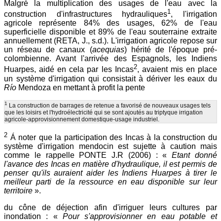
Malgré la multiplication des usages de l'eau avec la
1
construction d'infrastructures hydrauliques
, l'irrigation
agricole représente 84% des usages, 62% de l'eau
superficielle disponible et 89% de l'eau souterraine extraite
annuellement (RETA, J., s.d.). L'irrigation agricole repose sur
un réseau de canaux (
acequias
) hérité de l'époque pré-
colombienne. Avant l'arrivée des Espagnols, les Indiens
2
Huarpes, aidé en cela par les Incas
, avaient mis en place
un système d'irrigation qui consistait à dériver les eaux du
Río
Mendoza en mettant à profit la pente
1
La construction de barrages de retenue a favorisé de nouveaux usages tels
que les loisirs et l'hydroélectricité qui se sont ajoutés au triptyque irrigation
agricole-approvisionnement domestique-usage industriel.
2
Á noter que la participation des Incas à la construction du
système d'irrigation mendocin est sujette à caution mais
comme le rappelle PONTE J.R (2006) : «
Etant donné
l'avance des Incas en matière d'hydraulique, il est permis de
penser qu'ils auraient aider les Indiens Huarpes à tirer le
meilleur parti de la ressource en eau disponible sur leur
territoire
».
du cône de déjection afin d'irriguer leurs cultures par
inondation : «
Pour s'approvisionner en eau potable et