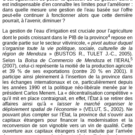
est indispensable d'en connaître les limites pour l'améliorer :
dans quelle mesure une gestion de l'eau basée sur l'offre
peut-elle continuer à fonctionner alors que cette dernière
pourrait, à l'avenir, diminuer ?
La gestion de l'eau d'irrigation est cruciale pour l'agriculture
4
dont le poids croissant dans le PIB de la province
repose en
grande partie sur le secteur vitivinicole, «
pivot autour duquel
s'organise toute la vie politique, sociale, culturelle de la
région de Mendoza
» (BUSTOS R., TULET J.-C., 2005).
5
Selon la
Bolsa de Commercio de Mendoza
et l'IERAL
(2007), celui-ci représente la moitié de la production agricole
et 39 % de ses exportations (contre 20 % en 2001). Il
participe ainsi pleinement à l'insertion de la province dans
les échanges internationaux et ce, particulièrement depuis
les années 1990 et la politique néo-libérale menée par le
président Carlos Menem. La « décentralisation compétitive »
qu'il mit en place contraignait, en effet, l'État à se retirer des
affaires ainsi qu'à «
laisser le marché organiser le
déploiement spatial de l'économie
» (VELUT, S., 2002). Ne
pouvant plus compter sur l'État, la province dut s'ouvrir aux
capitaux étrangers pour financer la modernisation et la
reconversion de son vignoble vers un vin de qualité. Cette
ouverture aux capitaux étrangers s'est traduite par l'arrivée