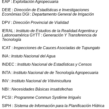
EAP :
Exploitación Agropecuaria
DEIE :
Dirección de Estadísticas e Investigaciones
Económias
DGI :
Departamento General de Irrigación
DPV :
Dirección Provincial de Vialidad
IERAL :
Instituto de Estudios de la Realidad Argentina y
Lationoamérica
GYTT :
Generación Y Transferencia de
Tecnología
ICAT :
Inspecciones de Cauces Asociadas de Tupungato
INA :
Instuto Nacional del Agua
INDEC :
Instituto Nacional de Estadísticas y Censos
INTA :
Instituto Nacional de de Tecnología Agropecuaria
INV :
Instituto Nacional de Vitivinicultura
NBI :
Necesidades Básicas insatisfechas
PCSI :
Programme Commun Système Irrigués
SIPH :
Sistema de Información para la Planificación Hídrica