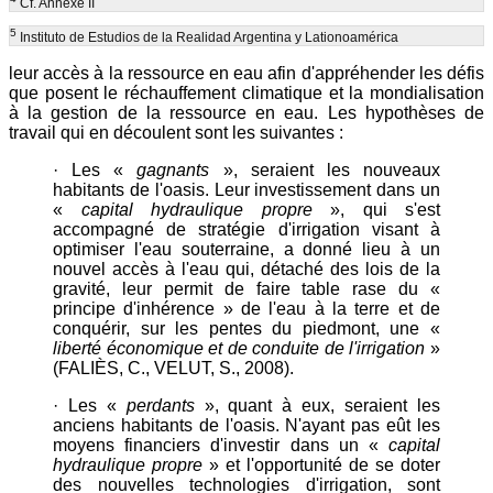
Cf. Annexe II
5
Instituto de Estudios de la Realidad Argentina y Lationoamérica
leur accès à la ressource en eau afin d'appréhender les défis
que posent le réchauffement climatique et la mondialisation
à la gestion de la ressource en eau. Les hypothèses de
travail qui en découlent sont les suivantes :
· Les «
gagnants
», seraient les nouveaux
habitants de l'oasis. Leur investissement dans un
«
capital hydraulique propre
», qui s'est
accompagné de stratégie d'irrigation visant à
optimiser l'eau souterraine, a donné lieu à un
nouvel accès à l'eau qui, détaché des lois de la
gravité, leur permit de faire table rase du «
principe d'inhérence » de l'eau à la terre et de
conquérir, sur les pentes du piedmont, une «
liberté économique et de conduite de l'irrigation
»
(FALIÈS, C., VELUT, S., 2008).
· Les «
perdants
», quant à eux, seraient les
anciens habitants de l'oasis. N'ayant pas eût les
moyens financiers d'investir dans un «
capital
hydraulique propre
» et l'opportunité de se doter
des nouvelles technologies d'irrigation, sont