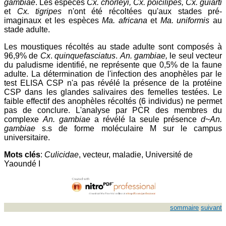
gambiae
. Les espèces
Cx. chorleyi, Cx. poicilipes, Cx. guiarti
et
Cx. tigripes
n'ont été récoltées qu'aux stades pré-
imaginaux et les espèces
Ma. africana
et
Ma. uniformis
au
stade adulte.
Les moustiques récoltés au stade adulte sont composés à
96,9% de
Cx
.
quinquefasciatus
.
An. gambiae,
le seul vecteur
du paludisme identifié, ne représente que 0,5% de la faune
adulte. La détermination de l'infection des anophèles par le
test ELISA CSP n'a pas révélé la présence de la protéine
CSP dans les glandes salivaires des femelles testées. Le
faible effectif des anophèles récoltés (6 individus) ne permet
pas de conclure. L'analyse par PCR des membres du
complexe
An. gambiae
a révélé la seule présence
d~An.
gambiae
s.s de forme moléculaire M sur le campus
universitaire.
Mots clés
:
Culicidae
, vecteur, maladie, Université de
Yaoundé I
sommaire
suivant