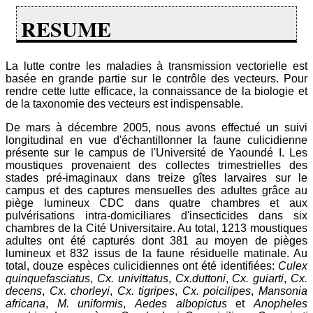
RESUME
La lutte contre les maladies à transmission vectorielle est
basée en grande partie sur le contrôle des vecteurs. Pour
rendre cette lutte efficace, la connaissance de la biologie et
de la taxonomie des vecteurs est indispensable.
De mars à décembre 2005, nous avons effectué un suivi
longitudinal en vue d'échantillonner la faune culicidienne
présente sur le campus de l'Université de Yaoundé I. Les
moustiques provenaient des collectes trimestrielles des
stades pré-imaginaux dans treize gîtes larvaires sur le
campus et des captures mensuelles des adultes grâce au
piège lumineux CDC dans quatre chambres et aux
pulvérisations intra-domiciliares d'insecticides dans six
chambres de la Cité Universitaire. Au total, 1213 moustiques
adultes ont été capturés dont 381 au moyen de pièges
lumineux et 832 issus de la faune résiduelle matinale. Au
total, douze espèces culicidiennes ont été identifiées:
Culex
quinquefasciatus
,
Cx. univittatus
,
Cx.duttoni
,
Cx. guiarti
,
Cx.
decens
,
Cx. chorleyi
,
Cx. tigripes
,
Cx. poicilipes
,
Mansonia
africana
,
M. uniformis
,
Aedes albopictus
et
Anopheles