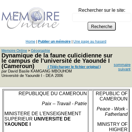
Rechercher sur le site:
Home
|
Publier un mémoire
|
Une page au hasard
Memoire Online
>
Géographie
Dynamique de la faune culicidienne sur
le campus de l'université de Yaoundé I
sommaire
(Cameroun)
( Télécharger le fichier original )
suivant
par
David Basile KAMGANG MBOUHOM
Université de Yaoundé I - DEA 2006
REPUBLIQUE DU CAMEROUN
REPUBLIC OF
CAMEROUN
Paix -- Travail - Patrie
Peace - Work -
MINISTERE DE L'ENSEIGNEMENT
Fatherland
SUPERIEUR
UNIVERSITE DE
YAOUNDE I
MINISTRY OF
HIGHER