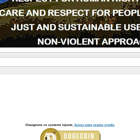
Changeons ce systeme injuste,
Soyez votre propre syndic