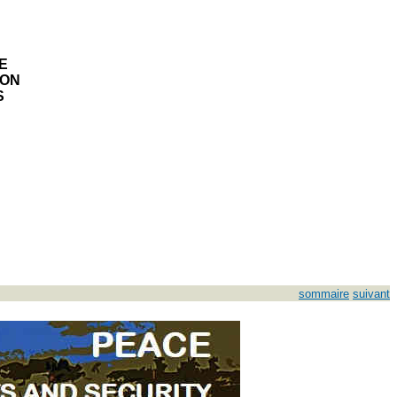
E
ION
S
sommaire
suivant