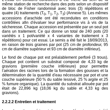
même station de recherche dans des pots selon un dispositif
de bloc de Fisher randomisé avec trois (3) répétitions et
quatre (4) traitements (T
, T
, T
, T
) (Annexe 5). Les mêmes
0
1
2
3
accessions d'arachide ont été reconduites en conditions
contrôlées afin d'évaluer leur performance vis à vis de la
sécheresse. Chaque accession est présentée par un seul pot
dans un traitement. Ce qui donne un total de 240 pots (20
variétés x 1 pot/variété x 4 variantes de traitement x 3
répétitions) pour cet essai. Le semis a été fait le 18/09/2013,
en raison de trois graines par pot (25 cm de profondeur, 95
cm de diamètre supérieur et 93 cm de diamètre inférieur).
Le fond de chaque pot est préalablement perforé (3 trous).
Chaque pot contient un substrat composé de 4,33 kg de
gravions (première couche inférieure) pour permettre
l'aération des racines lors de la formation des gousses et la
détermination de la quantité d'eau nécessaire par pot et une
couche supérieure (50 % du sable lessivé, 25 % argile et 25
% fumure organique). La quantité du substrat allouée par pot
était de 22,896 kg (18,06 kg du sable et 4,33 kg des
gravions).
2.2.2.2 Entretien et traitement