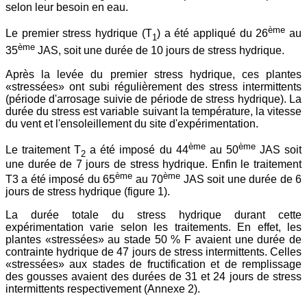
selon leur besoin en eau.
ème
Le premier stress hydrique (T
) a été appliqué du 26
au
1
ème
35
JAS, soit une durée de 10 jours de stress hydrique.
Après la levée du premier stress hydrique, ces plantes
«stressées» ont subi régulièrement des stress intermittents
(période d'arrosage suivie de période de stress hydrique). La
durée du stress est variable suivant la température, la vitesse
du vent et l'ensoleillement du site d'expérimentation.
ème
ème
Le traitement T
a été imposé du 44
au 50
JAS soit
2
une durée de 7 jours de stress hydrique. Enfin le traitement
ème
ème
T3 a été imposé du 65
au 70
JAS soit une durée de 6
jours de stress hydrique (figure 1).
La durée totale du stress hydrique durant cette
expérimentation varie selon les traitements. En effet, les
plantes «stressées» au stade 50 % F avaient une durée de
contrainte hydrique de 47 jours de stress intermittents. Celles
«stressées» aux stades de fructification et de remplissage
des gousses avaient des durées de 31 et 24 jours de stress
intermittents respectivement (Annexe 2).