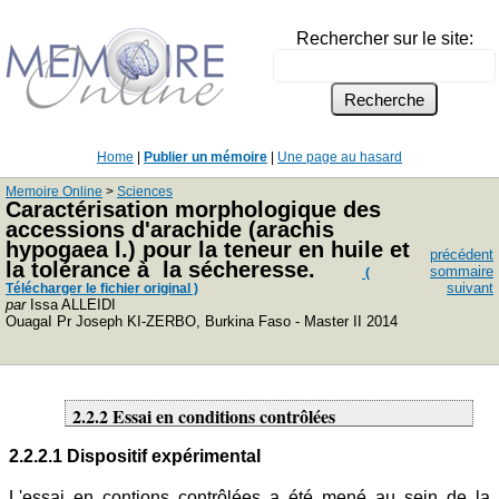
Rechercher sur le site:
Home
|
Publier un mémoire
|
Une page au hasard
Memoire Online
>
Sciences
Caractérisation morphologique des
accessions d'arachide (arachis
hypogaea l.) pour la teneur en huile et
précédent
la tolérance à la sécheresse.
sommaire
(
suivant
Télécharger le fichier original )
par
Issa ALLEIDI
OuagaI Pr Joseph KI-ZERBO, Burkina Faso - Master II 2014
2.2.2 Essai en conditions contrôlées
2.2.2.1 Dispositif expérimental
L'essai en contions contrôlées a été mené au sein de la