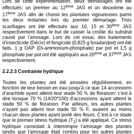
Lors de cette expérimentation, deux démariages ont été
ème
effectués: un premier au 12
JAS et un deuxième au
ème
17
JAS afin de choisir les plantules vigoureuses parmi
les deux restantes lors du premier démariage. Trois
ème
scarifiages ont été effectués aux 10, 15 et 30
JAS
respectivement dans le but de casser la croûte du substrat
causé par l'arrosage. Lors de cet essai, des traitements
d'insecticide (Décis) et fongicide (0,825 g furadan/pot) ont été
faits. 1 g DAP (Di-ammonium-phosphate) par pot et 1,5 g
ème
ème
phosphate par pot ont été appliqués aux 20
et 37
JAS
respectivement.
2.2.2.3 Contrainte hydrique
Toutes les plantes ont été arrosées régulièrement, en
fonction de leur besoin en eau jusqu'à ce que 14 accessions
d'arachide ayant atteint leur stade 50 % de floraison: c'est à
dire lorsque 70 % (14/20*100) d'accessions ayant atteint le
stade 50 % de floraison. Par ailleurs, les autres plantes
n'ayant pas atteint leur stade 50 % F, avaient au moins
chacun deux plantes ayant porté des fleurs. C'est à ce stade
que le premier stress hydrique (T
) a été appliqué. Ce stress
1
hydrique consistait à interrompre l'arrosage des plantes
tandis que l'arrosage était continu pour les autres plantes