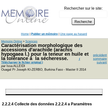
Rechercher sur le site:
Home
|
Publier un mémoire
|
Une page au hasard
Memoire Online
>
Sciences
Caractérisation morphologique des
accessions d'arachide (arachis
hypogaea l.) pour la teneur en huile et
précédent
la tolérance à la sécheresse.
sommaire
(
suivant
Télécharger le fichier original )
par
Issa ALLEIDI
OuagaI Pr Joseph KI-ZERBO, Burkina Faso - Master II 2014
2.2.2.4 Collecte des données
2.2.2.4 a Paramètres