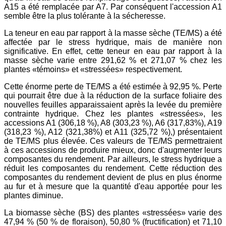
A15 a été remplacée par A7. Par conséquent l'accession A1
semble être la plus tolérante à la sécheresse.
La teneur en eau par rapport à la masse sèche (TE/MS) a été
affectée par le stress hydrique, mais de manière non
significative. En effet, cette teneur en eau par rapport à la
masse sèche varie entre 291,62 % et 271,07 % chez les
plantes «témoins» et «stressées» respectivement.
Cette énorme perte de TE/MS a été estimée à 92,95 %. Perte
qui pourrait être due à la réduction de la surface foliaire des
nouvelles feuilles apparaissaient après la levée du première
contrainte hydrique. Chez les plantes «stressées», les
accessions A1 (306,18 %), A8 (303,23 %), A6 (317,83%), A19
(318,23 %), A12 (321,38%) et A11 (325,72 %),) présentaient
de TE/MS plus élevée. Ces valeurs de TE/MS permettraient
à ces accessions de produire mieux, donc d'augmenter leurs
composantes du rendement. Par ailleurs, le stress hydrique a
réduit les composantes du rendement. Cette réduction des
composantes du rendement devient de plus en plus énorme
au fur et à mesure que la quantité d'eau apportée pour les
plantes diminue.
La biomasse sèche (BS) des plantes «stressées» varie des
47,94 % (50 % de floraison), 50,80 % (fructification) et 71,10