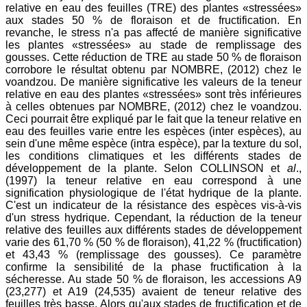
relative en eau des feuilles (TRE) des plantes «stressées»
aux stades 50 % de floraison et de fructification. En
revanche, le stress n'a pas affecté de manière significative
les plantes «stressées» au stade de remplissage des
gousses. Cette réduction de TRE au stade 50 % de floraison
corrobore le résultat obtenu par NOMBRE, (2012) chez le
voandzou. De manière significative les valeurs de la teneur
relative en eau des plantes «stressées» sont très inférieures
à celles obtenues par NOMBRE, (2012) chez le voandzou.
Ceci pourrait être expliqué par le fait que la teneur relative en
eau des feuilles varie entre les espèces (inter espèces), au
sein d'une même espèce (intra espèce), par la texture du sol,
les conditions climatiques et les différents stades de
développement de la plante. Selon COLLINSON et
al
.,
(1997) la teneur relative en eau correspond à une
signification physiologique de l'état hydrique de la plante.
C'est un indicateur de la résistance des espèces vis-à-vis
d'un stress hydrique. Cependant, la réduction de la teneur
relative des feuilles aux différents stades de développement
varie des 61,70 % (50 % de floraison), 41,22 % (fructification)
et 43,43 % (remplissage des gousses). Ce paramètre
confirme la sensibilité de la phase fructification à la
sécheresse. Au stade 50 % de floraison, les accessions A9
(23,277) et A19 (24,535) avaient de teneur relative des
feuilles très basse. Alors qu'aux stades de fructification et de