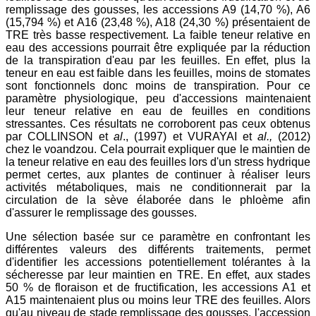
remplissage des gousses, les accessions A9 (14,70 %), A6
(15,794 %) et A16 (23,48 %), A18 (24,30 %) présentaient de
TRE très basse respectivement. La faible teneur relative en
eau des accessions pourrait être expliquée par la réduction
de la transpiration d'eau par les feuilles. En effet, plus la
teneur en eau est faible dans les feuilles, moins de stomates
sont fonctionnels donc moins de transpiration. Pour ce
paramètre physiologique, peu d'accessions maintenaient
leur teneur relative en eau de feuilles en conditions
stressantes. Ces résultats ne corroborent pas ceux obtenus
par COLLINSON et
al
., (1997) et VURAYAI et
al.,
(2012)
chez le voandzou. Cela pourrait expliquer que le maintien de
la teneur relative en eau des feuilles lors d'un stress hydrique
permet certes, aux plantes de continuer à réaliser leurs
activités métaboliques, mais ne conditionnerait par la
circulation de la sève élaborée dans le phloème afin
d'assurer le remplissage des gousses.
Une sélection basée sur ce paramètre en confrontant les
différentes valeurs des différents traitements, permet
d'identifier les accessions potentiellement tolérantes à la
sécheresse par leur maintien en TRE. En effet, aux stades
50 % de floraison et de fructification, les accessions A1 et
A15 maintenaient plus ou moins leur TRE des feuilles. Alors
qu'au niveau de stade remplissage des gousses, l'accession