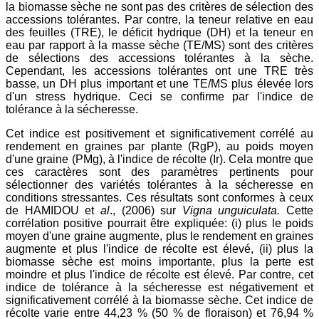
la biomasse sèche ne sont pas des critères de sélection des
accessions tolérantes. Par contre, la teneur relative en eau
des feuilles (TRE), le déficit hydrique (DH) et la teneur en
eau par rapport à la masse sèche (TE/MS) sont des critères
de sélections des accessions tolérantes à la sèche.
Cependant, les accessions tolérantes ont une TRE très
basse, un DH plus important et une TE/MS plus élevée lors
d'un stress hydrique. Ceci se confirme par l'indice de
tolérance à la sécheresse.
Cet indice est positivement et significativement corrélé au
rendement en graines par plante (RgP), au poids moyen
d'une graine (PMg), à l'indice de récolte (Ir). Cela montre que
ces caractères sont des paramètres pertinents pour
sélectionner des variétés tolérantes à la sécheresse en
conditions stressantes. Ces résultats sont conformes à ceux
de HAMIDOU et
al
., (2006) sur
Vigna unguiculata.
Cette
corrélation positive pourrait être expliquée: (i) plus le poids
moyen d'une graine augmente, plus le rendement en graines
augmente et plus l'indice de récolte est élevé, (ii) plus la
biomasse sèche est moins importante, plus la perte est
moindre et plus l'indice de récolte est élevé. Par contre, cet
indice de tolérance à la sécheresse est négativement et
significativement corrélé à la biomasse sèche. Cet indice de
récolte varie entre 44,23 % (50 % de floraison) et 76,94 %