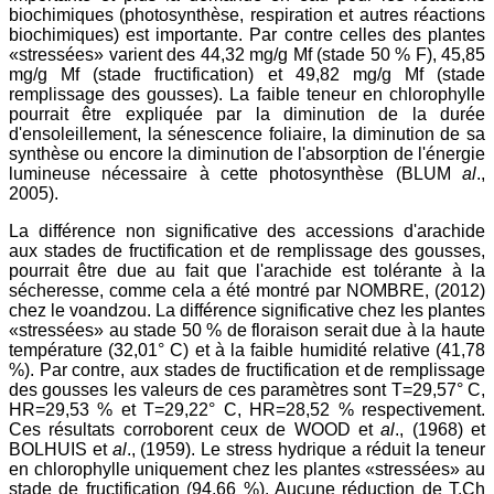
biochimiques (photosynthèse, respiration et autres réactions
biochimiques) est importante. Par contre celles des plantes
«stressées» varient des 44,32 mg/g Mf (stade 50 % F), 45,85
mg/g Mf (stade fructification) et 49,82 mg/g Mf (stade
remplissage des gousses). La faible teneur en chlorophylle
pourrait être expliquée par la diminution de la durée
d'ensoleillement, la sénescence foliaire, la diminution de sa
synthèse ou encore la diminution de l'absorption de l'énergie
lumineuse nécessaire à cette photosynthèse (BLUM
al
.,
2005).
La différence non significative des accessions d'arachide
aux stades de fructification et de remplissage des gousses,
pourrait être due au fait que l'arachide est tolérante à la
sécheresse, comme cela a été montré par NOMBRE, (2012)
chez le voandzou. La différence significative chez les plantes
«stressées» au stade 50 % de floraison serait due à la haute
température (32,01° C) et à la faible humidité relative (41,78
%). Par contre, aux stades de fructification et de remplissage
des gousses les valeurs de ces paramètres sont T=29,57° C,
HR=29,53 % et T=29,22° C, HR=28,52 % respectivement.
Ces résultats corroborent ceux de WOOD et
al
., (1968) et
BOLHUIS et
al
., (1959). Le stress hydrique a réduit la teneur
en chlorophylle uniquement chez les plantes «stressées» au
stade de fructification (94,66 %). Aucune réduction de T.Ch