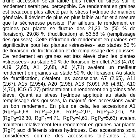
d'une accession serait faible plus l'effet du stress sur le
rendement serait peu perceptible. Ce rendement en graines
est beaucoup plus affecté par le stress hydrique de manière
générale. Il devient de plus en plus faible au fur et à mesure
que la sécheresse persiste. Par ailleurs, le rendement en
graines par plante se fluctue des 21,23 % (50 % de
floraison), 29,08 % (fructification) et 53,58 % (remplissage
des gousses). Cette réduction de rendement en graines est
significative pour les plantes «stressées» aux stades 50 %
de floraison, de fructification et de remplissage des gousses.
Ce rendement en graines est très élevé chez les plantes
«stressées» au stade 50 % de floraison. En effet, A13 (4,70),
A19 (2,65), A1 (2,68), A6 (4,71) avaient un meilleur
rendement en graines au stade 50 % de floraison. Au stade
de fructification, c'étaient les accessions A7 (2,65), A11
(2,67), A15 (2,954), A20 (2,98), A13 (3,09), A6 (4,61), A10
(4,70), ICG (5,27) présentaient un rendement en graines très
élevé. Quant au stress hydrique appliqué au stade de
remplissage des gousses, la majorité des accessions avait
un bon rendement. En plus de cela, les accessions A1
(RgP
=6,68, RgP
=2,68, RgP
=2,07, RgP
=3,01), A6
0
1
2
3
(RgP
=12,30, RgP
=4,71, RgP
=4,61, RgP
=5,63) avaient
0
1
2
3
maintenu relativement leur rendement en graines par plante
(RgP) aux différents stress hydriques. Ces accessions sont
considérées comme des accessions tolérantes à la