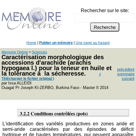
Rechercher sur le site:
Home
|
Publier un mémoire
|
Une page au hasard
Memoire Online
>
Sciences
Caractérisation morphologique des
accessions d'arachide (arachis
hypogaea l.) pour la teneur en huile et
précédent
la tolérance à la sécheresse.
sommaire
(
suivant
Télécharger le fichier original )
par
Issa ALLEIDI
OuagaI Pr Joseph KI-ZERBO, Burkina Faso - Master II 2014
3.2.2 Conditions contrôlées (pots)
L'identification des variétés productives en zones aride et
semi-aride caractérisées par des épisodes de déficit
hydrique et de hautes températures, qui peuvent apparaître