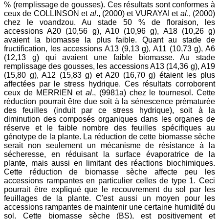
% (remplissage de gousses). Ces résultats sont conformes à
ceux de COLLINSON et
al
., (2000) et VURAYAI et
al
., (2000)
chez le voandzou. Au stade 50 % de floraison, les
accessions A20 (10,56 g), A10 (10,96 g), A18 (10,26 g)
avaient la biomasse la plus faible. Quant au stade de
fructification, les accessions A13 (9,13 g), A11 (10,73 g), A6
(12,13 g) qui avaient une faible biomasse. Au stade
remplissage des gousses, les accessions A13 (14,36 g), A19
(15,80 g), A12 (15,83 g) et A20 (16,70 g) étaient les plus
affectées par le stress hydrique. Ces résultats corroborent
ceux de MERRIEN et
al
., (9981a) chez le tournesol. Cette
réduction pourrait être due soit à la sénescence prématurée
des feuilles (induit par ce stress hydrique), soit à la
diminution des composés organiques dans les organes de
réserve et le faible nombre des feuilles spécifiques au
génotype de la plante. La réduction de cette biomasse sèche
serait non seulement un mécanisme de résistance à la
sécheresse, en réduisant la surface évaporatrice de la
plante, mais aussi en limitant des réactions biochimiques.
Cette réduction de biomasse sèche affecte peu les
accessions rampantes en particulier celles de type 1. Ceci
pourrait être expliqué que le recouvrement du sol par les
feuillages de la plante. C'est aussi un moyen pour les
accessions rampantes de maintenir une certaine humidité du
sol. Cette biomasse sèche (BS), est positivement et