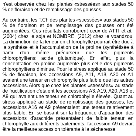
n'est observée chez les plantes «stressées» aux stades 50
% de floraison et de remplissage des gousses.
Au contraire, les T.Ch des plantes «stressées» aux stades 50
% de floraison et de remplissage des gousses ont été
augmentées. Ces résultats corroborent ceux de ATTI et
al
.,
(2004) chez le soja et NOMBRE, (2012) chez le voandzou.
La diminution de la teneur en chlorophylle pourrait être due à
la synthèse et à l'accumulation de la proline (synthétisée à
partir d'un même précurseur que les pigments
chlorophylliens: acide glutamique). En effet, plus la
concentration en proline augmente plus celle des pigments
chlorophylliens diminue. Pour le stress appliqué au stade 50
% de floraison, les accessions A9, A11, A18, A20 et A1
avaient une teneur en chlorophylle plus faible que les autres
accessions. Alors que chez les plantes «stressées» au stade
de fructification c'étaient les accessions A3, A19, A20, A13 et
A9 qui avaient une teneur en chlorophylle élevée. Quant au
stress appliqué au stade de remplissage des gousses, les
accessions A16 et A9 présentaient une teneur relativement
plus faible. En se basant sur la fréquence d'apparition des
accessions d'arachide présentaient de faible teneur en
chlorophylle aux différents traitements, l'accession A9 devrait
être la meilleure accession tolérante à la sécheresse.