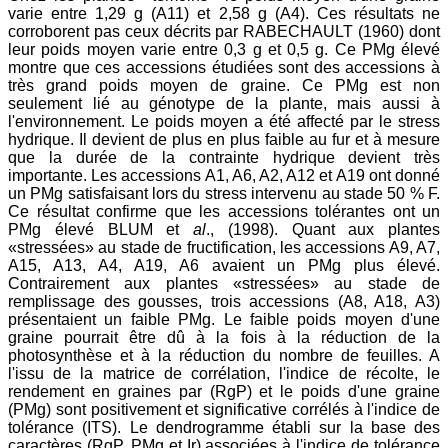
varie entre 1,29 g (A11) et 2,58 g (A4). Ces résultats ne
corroborent pas ceux décrits par RABECHAULT (1960) dont
leur poids moyen varie entre 0,3 g et 0,5 g. Ce PMg élevé
montre que ces accessions étudiées sont des accessions à
très grand poids moyen de graine. Ce PMg est non
seulement lié au génotype de la plante, mais aussi à
l'environnement. Le poids moyen a été affecté par le stress
hydrique. Il devient de plus en plus faible au fur et à mesure
que la durée de la contrainte hydrique devient très
importante. Les accessions A1, A6, A2, A12 et A19 ont donné
un PMg satisfaisant lors du stress intervenu au stade 50 % F.
Ce résultat confirme que les accessions tolérantes ont un
PMg élevé BLUM et
al
., (1998). Quant aux plantes
«stressées» au stade de fructification, les accessions A9, A7,
A15, A13, A4, A19, A6 avaient un PMg plus élevé.
Contrairement aux plantes «stressées» au stade de
remplissage des gousses, trois accessions (A8, A18, A3)
présentaient un faible PMg. Le faible poids moyen d'une
graine pourrait être dû à la fois à la réduction de la
photosynthèse et à la réduction du nombre de feuilles. A
l'issu de la matrice de corrélation, l'indice de récolte, le
rendement en graines par (RgP) et le poids d'une graine
(PMg) sont positivement et significative corrélés à l'indice de
tolérance (ITS). Le dendrogramme établi sur la base des
caractères (RgP, PMg et Ir) associées à l'indice de tolérance