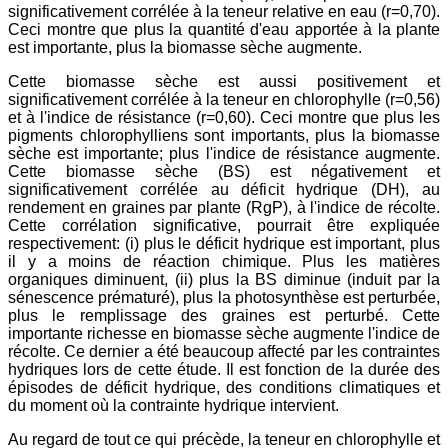
significativement corrélée à la teneur relative en eau (r=0,70).
Ceci montre que plus la quantité d'eau apportée à la plante
est importante, plus la biomasse sèche augmente.
Cette biomasse sèche est aussi positivement et
significativement corrélée à la teneur en chlorophylle (r=0,56)
et à l'indice de résistance (r=0,60). Ceci montre que plus les
pigments chlorophylliens sont importants, plus la biomasse
sèche est importante; plus l'indice de résistance augmente.
Cette biomasse sèche (BS) est négativement et
significativement corrélée au déficit hydrique (DH), au
rendement en graines par plante (RgP), à l'indice de récolte.
Cette corrélation significative, pourrait être expliquée
respectivement: (i) plus le déficit hydrique est important, plus
il y a moins de réaction chimique. Plus les matières
organiques diminuent, (ii) plus la BS diminue (induit par la
sénescence prématuré), plus la photosynthèse est perturbée,
plus le remplissage des graines est perturbé. Cette
importante richesse en biomasse sèche augmente l'indice de
récolte. Ce dernier a été beaucoup affecté par les contraintes
hydriques lors de cette étude. Il est fonction de la durée des
épisodes de déficit hydrique, des conditions climatiques et
du moment où la contrainte hydrique intervient.
Au regard de tout ce qui précède, la teneur en chlorophylle et