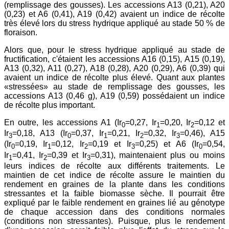
(remplissage des gousses). Les accessions A13 (0,21), A20
(0,23) et A6 (0,41), A19 (0,42) avaient un indice de récolte
très élevé lors du stress hydrique appliqué au stade 50 % de
floraison.
Alors que, pour le stress hydrique appliqué au stade de
fructification, c'étaient les accessions A16 (0,15), A15 (0,19),
A13 (0,32), A11 (0,27), A18 (0,28), A20 (0,29), A6 (0,39) qui
avaient un indice de récolte plus élevé. Quant aux plantes
«stressées» au stade de remplissage des gousses, les
accessions A13 (0,46 g), A19 (0,59) possédaient un indice
de récolte plus important.
En outre, les accessions A1 (Ir
=0,27, Ir
=0,20, Ir
=0,12 et
0
1
2
Ir
=0,18, A13 (Ir
=0,37, Ir
=0,21, Ir
=0,32, Ir
=0,46), A15
3
0
1
2
3
(Ir
=0,19, Ir
=0,12, Ir
=0,19 et Ir
=0,25) et A6 (Ir
=0,54,
0
1
2
3
0
Ir
=0,41, Ir
=0,39 et Ir
=0,31), maintenaient plus ou moins
1
2
3
leurs indices de récolte aux différents traitements. Le
maintien de cet indice de récolte assure le maintien du
rendement en graines de la plante dans les conditions
stressantes et la faible biomasse sèche. Il pourrait être
expliqué par le faible rendement en graines lié au génotype
de chaque accession dans des conditions normales
(conditions non stressantes). Puisque, plus le rendement