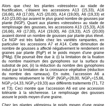
Alors que chez les plantes «stressées» au stade de
fructification, c'étaient les accessions A13 (15,33), A16
(16,66), A9 (17,00), A15 (20,00), A14 (19,00), A6 (19,33) et
A10 (23,00) qui avaient le plus grand nombre de gousses par
plante (NGP). Quant aux plantes «stressées» au stade de
remplissage des gousses, les accessions A13 (15,33), A16
(16,66), A9 (17,00), A14 (19,00), A6 (19,33), A15 (20,00)
avaient donné un nombre de gousses par plante plus élevé.
Ce NGP est très faible chez les variétés rampantes, en
particulier les accessions A7 et A14. Cette diminution de
nombre de gousses a affecté négativement le rendement en
graines par plante (RgP) et le poids moyen d'une graine
(PMg). Elle pourrait être due à: (i) la limitation de la fixation
du nombre maximum des gynophores sur la surface du
substrat de pot, (ii) la réduction du nombre des gynophores
induit par la limitation de la croissance végétative (réduction
du nombre des rameaux). En outre, l'accession A6 a
maintenu relativement le NGP (NGP
=28,00, NGP
=15,66,
0
1
NGP
=14,33, NGP
=19,33) aux différents traitements (T1, T2
2
3
et T3). Ceci montre que l'accession A6 est une accession
tolérante à la sécheresse. Le remplissage des gousses
assure le poids moyen d'une graine.
Chez les plantes «témoins» le poids moyen d'une graine