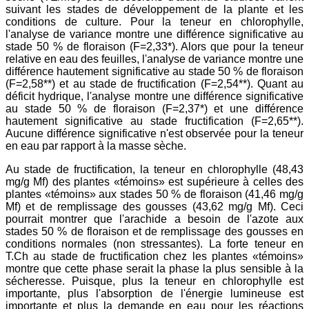
suivant les stades de développement de la plante et les
conditions de culture. Pour la teneur en chlorophylle,
l'analyse de variance montre une différence significative au
stade 50 % de floraison (F=2,33*). Alors que pour la teneur
relative en eau des feuilles, l'analyse de variance montre une
différence hautement significative au stade 50 % de floraison
(F=2,58**) et au stade de fructification (F=2,54**). Quant au
déficit hydrique, l'analyse montre une différence significative
au stade 50 % de floraison (F=2,37*) et une différence
hautement significative au stade fructification (F=2,65**).
Aucune différence significative n'est observée pour la teneur
en eau par rapport à la masse sèche.
Au stade de fructification, la teneur en chlorophylle (48,43
mg/g Mf) des plantes «témoins» est supérieure à celles des
plantes «témoins» aux stades 50 % de floraison (41,46 mg/g
Mf) et de remplissage des gousses (43,62 mg/g Mf). Ceci
pourrait montrer que l'arachide a besoin de l'azote aux
stades 50 % de floraison et de remplissage des gousses en
conditions normales (non stressantes). La forte teneur en
T.Ch au stade de fructification chez les plantes «témoins»
montre que cette phase serait la phase la plus sensible à la
sécheresse. Puisque, plus la teneur en chlorophylle est
importante, plus l'absorption de l'énergie lumineuse est
importante et plus la demande en eau pour les réactions