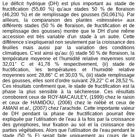
Le déficit hydrique (DH) est plus important au stade de
fructification (55,60 %) qu'aux stades 50 % de floraison
(46,200 %) et de remplissage des gousses (50,061%). Par
ailleurs, la comparaison des plantes «stressées» aux
différents stades (50 % de floraison, de fructification et de
remplissage des gousses) montre que le DH d'une même
accession est très variable d'un stade à un autre. Cette
différence s'expliquerait non seulement par la croissance des
feuilles mais aussi par la variation des conditions
climatiques. C'est ainsi qu'au: (i) stade 50 % de floraison, la
température moyenne et l'humidité relative moyennes sont
32,01° C et 41,78 % respectivement, (ii) stade de
fructification, les températures et l'humidité relative
moyennes sont: 28,86° C et 30,03 %, (iii) stade remplissage
des gousses, elles sont d'ordre suivant: 29,22° C et 28,52 %.
Ces résultats confirment que, le stade de fructification est la
phase la plus sensible à la sécheresse. Ces résultats
corroborent ceux de ROY-MACAULEY, (1999) chez le raisin
et ceux de HAMIDOU, (2006) chez le niébé et ceux de
AMANI et
al
., (2007) chez l'arachide. Cette importante valeur
de DH pendant la phase de fructification pourrait être
expliquée par l'utilisation de l'eau à la fois par la croissance
des gynophores, leur fixation au sol et la croissance des
parties végétatives. Alors que l'utilisation de l'eau pendant le
stade (50 % F) serait faite uniquement au cours de la