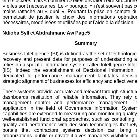
être stockées mais « comment » elles devraient être structurée
» elles sont nécessaires. Le « pourquoi » n'est souvent pas 
moins rattaché au « quoi ». Pourtant la prise en compte d
permettrait de justifier le choix des informations opératio
nécessaires, modélisées et utilisées pour l'aide à la décision.
Ndioba Syll et Abdrahmane Aw Page5
Summary
Business Intelligence (BI) is defined as the set of technologie
recovery and present data for purposes of understanding an
relies on a specific information system called Intelligence In
(IIS). Indeed the establishment of Decisional Information
dedicated to performance management facilitates decisi
strategic alignment of businesses for efficiency and effectiven
These systems provide accurate and relevant through structure
dashboards restitution of reliable information. They rely
management control and performance management. Th
application in the field of Governance Information Syste
capabilities are extended to measuring and monitoring qualit
well-established functional approaches, such as controlling
quality and performance with decision technologies that rel
portals that contractors systems decision can bring 
organizations, public or private it gives managers visibility int