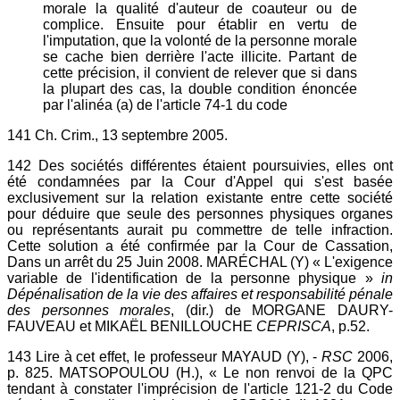
morale la qualité d'auteur de coauteur ou de
complice. Ensuite pour établir en vertu de
l'imputation, que la volonté de la personne morale
se cache bien derrière l'acte illicite. Partant de
cette précision, il convient de relever que si dans
la plupart des cas, la double condition énoncée
par l'alinéa (a) de l'article 74-1 du code
141 Ch. Crim., 13 septembre 2005.
142 Des sociétés différentes étaient poursuivies, elles ont
été condamnées par la Cour d'Appel qui s'est basée
exclusivement sur la relation existante entre cette société
pour déduire que seule des personnes physiques organes
ou représentants aurait pu commettre de telle infraction.
Cette solution a été confirmée par la Cour de Cassation,
Dans un arrêt du 25 Juin 2008. MARÉCHAL (Y) « L'exigence
variable de l'identification de la personne physique »
in
Dépénalisation de la vie des affaires et responsabilité pénale
des personnes morales
, (dir.) de MORGANE DAURY-
FAUVEAU et MIKAËL BENILLOUCHE
CEPRISCA
, p.52.
143 Lire à cet effet, le professeur MAYAUD (Y), -
RSC
2006,
p. 825. MATSOPOULOU (H.), « Le non renvoi de la QPC
tendant à constater l'imprécision de l'article 121-2 du Code