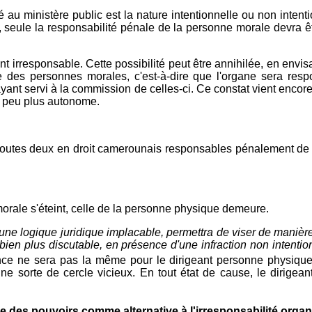
u ministère public est la nature intentionnelle ou non intention
s, seule la responsabilité pénale de la personne morale devra
t irresponsable. Cette possibilité peut être annihilée, en envi
e des personnes morales, c'est-à-dire que l'organe sera resp
yant servi à la commission de celles-ci. Ce constat vient encore
un peu plus autonome.
outes deux en droit camerounais responsables pénalement de le
morale s'éteint, celle de la personne physique demeure.
'une logique juridique implacable, permettra de viser de manière 
 bien plus discutable, en présence d'une infraction non intenti
e ne sera pas la même pour le dirigeant personne physique 
e sorte de cercle vicieux. En tout état de cause, le dirigean
e des pouvoirs comme alternative à l'irresponsabilité orga