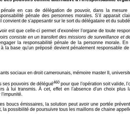
té pénale en cas de délégation de pouvoir, dans la mesure 
ponsabilité pénale des personnes morales. S'il apparait clair
onvient de s'appesantir sur le sort du délégataire et du subdé
oir est que celle-ci permet d'exonérer l'organe de toute resp
irs consiste en un transfert des missions de surveillance et de
 engager la responsabilité pénale de la personne morale. En 
it à la base qu'un préposé devient pénalement responsable de 
ts sociaux en droit camerounais, mémoire master II, universit
460
is ses pouvoirs de délégué
pour que l'opération soit valide, 
irs à lui transmis. À cet, effet en l'absence d'un choix plus l
l'impunité.
es boucs émissaires, la solution peut avoir une portée prévent
, la possibilité de poursuivre tous les maillons de chaine appel