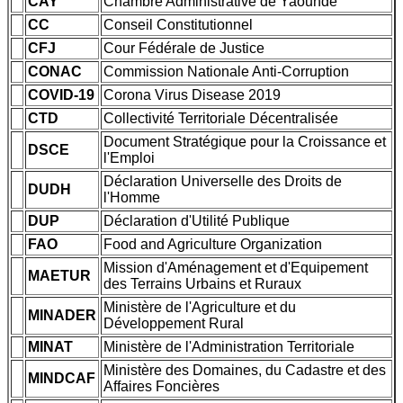
CAY
Chambre Administrative de Yaoundé
CC
Conseil Constitutionnel
CFJ
Cour Fédérale de Justice
CONAC
Commission Nationale Anti-Corruption
COVID-19
Corona Virus Disease 2019
CTD
Collectivité Territoriale Décentralisée
Document Stratégique pour la Croissance et
DSCE
l'Emploi
Déclaration Universelle des Droits de
DUDH
l'Homme
DUP
Déclaration d'Utilité Publique
FAO
Food and Agriculture Organization
Mission d'Aménagement et d'Equipement
MAETUR
des Terrains Urbains et Ruraux
Ministère de l'Agriculture et du
MINADER
Développement Rural
MINAT
Ministère de l'Administration Territoriale
Ministère des Domaines, du Cadastre et des
MINDCAF
Affaires Foncières