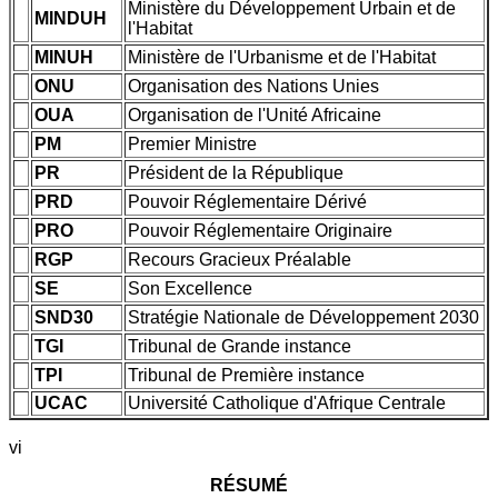
Ministère du Développement Urbain et de
MINDUH
l'Habitat
MINUH
Ministère de l'Urbanisme et de l'Habitat
ONU
Organisation des Nations Unies
OUA
Organisation de l'Unité Africaine
PM
Premier Ministre
PR
Président de la République
PRD
Pouvoir Réglementaire Dérivé
PRO
Pouvoir Réglementaire Originaire
RGP
Recours Gracieux Préalable
SE
Son Excellence
SND30
Stratégie Nationale de Développement 2030
TGI
Tribunal de Grande instance
TPI
Tribunal de Première instance
UCAC
Université Catholique d'Afrique Centrale
vi
RÉSUMÉ