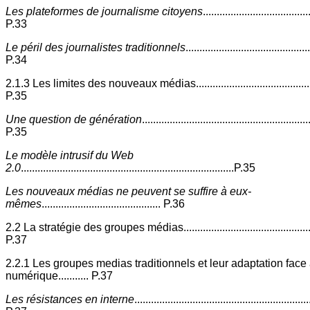
Les plateformes de journalisme citoyens
......................................
P.33
Le péril des journalistes traditionnels
.............................................
P.34
2.1.3 Les limites des nouveaux médias.............................................
P.35
Une question de génération
............................................................
P.35
Le modèle intrusif du Web
2.0
.............................................................................P.35
Les nouveaux médias ne peuvent se suffire à eux-
mêmes
........................................... P.36
2.2 La stratégie des groupes médias..................................................
P.37
2.2.1 Les groupes medias traditionnels et leur adaptation face
numérique........... P.37
Les résistances en interne
...............................................................