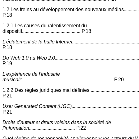
1.2 Les freins au développement des nouveaux médias....................
P.18
1.2.1 Les causes du ralentissement du
dispositif................................................P.18
L'éclatement de la bulle Internet..........................................................
P.18
Du Web 1.0 au Web 2.0.......................................................................
P.19
L'expérience de l'industrie
musicale.........................................................................
P.20
1.2.2 Des règles juridiques mal définies............................................
P.21
User Generated Content (UGC)...........................................................
P.21
Droits d'auteur et droits voisins dans la société de
l'information.....................................
P.22
Quel régime de responsabilité appliquer pour les acteurs du 