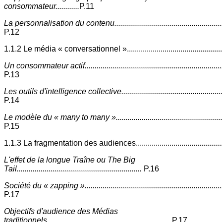
consommateur............
P.11
La personnalisation du contenu..........................................................
P.12
1.1.2 Le média « conversationnel ».................................................
Un consommateur actif........................................................................
P.13
Les outils d'intelligence collective......................................................
P.14
Le modèle du « many to many »..........................................................
P.15
1.1.3 La fragmentation des audiences.............................................
L'effet de la longue Traîne ou The Big
Tail...............................................................
P.16
Société du « zapping »........................................................................
P.17
Objectifs d'audience des Médias
traditionnels..............................................................
P.17