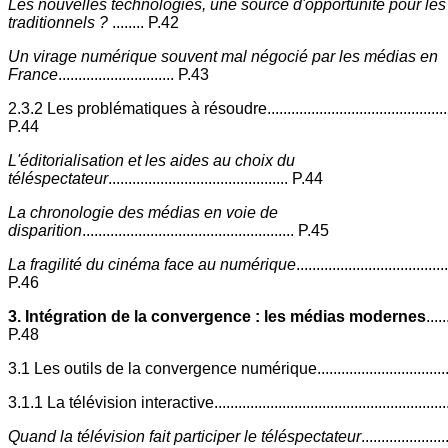
Les nouvelles technologies, une source d'opportunité pour le
traditionnels ?
........ P.42
Un virage numérique souvent mal négocié par les médias en
France
............................. P.43
2.3.2 Les problématiques à résoudre.................................................
P.44
L'éditorialisation et les aides au choix du
téléspectateur
............................................. P.44
La chronologie des médias en voie de
disparition
..................................................... P.45
La fragilité du cinéma face au numérique
......................................
P.46
3. Intégration de la convergence : les médias modernes
.....
P.48
3.1 Les outils de la convergence numérique...................................
3.1.1 La télévision interactive.........................................................
Quand la télévision fait participer le téléspectateur
.....................