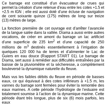
Ce barrage est constitué d'un évacuateur de crues qui
permet la création d'une retenue d'eau entre les cotes +1.5 et
+2.5 m IGN ; elle est aussi doté d'une écluse de navigation
de cent soixante quinze (175) mètres de long sur treize
(13) mètres de large.
La fonction première de cet ouvrage est d'arrêter l'avancée
de la langue salée dans la vallée. Diama a aussi entre autres
vocations, de créer en amont du barrage un lac artificiel
2
d'une superficie de 235 km
et d'une capacité de 250
3
millions de m
destinés essentiellement à l'irrigation de
quelques 120 000 ha de terres et d'alimenter le Lac de
Guiers en eau douce (Rapport START 01). Le barrage de
Diama, sert aussi à remédier aux difficultés entraînées par la
baisse de la pluviométrie et la sécheresse, a complètement
bouleversé la dynamique naturelle du fleuve.
Mais vus les faibles débits du fleuve en période de basses
eaux, ce qui équivaut à des cotes inférieurs à +1.5 m, les
vannes du barrage sont fermées pour éviter la remontée des
eaux marines. A cette période l'hydrologie de l'estuaire est
totalement soumise à l'action de la dynamique marine. Cette
période étant très longue, plus de six (6) mois parfois, les
eaux