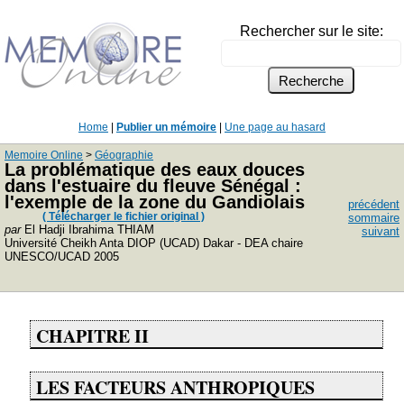
Rechercher sur le site:
Home
|
Publier un mémoire
|
Une page au hasard
Memoire Online
>
Géographie
La problématique des eaux douces
dans l'estuaire du fleuve Sénégal :
l'exemple de la zone du Gandiolais
précédent
( Télécharger le fichier original )
sommaire
par
El Hadji Ibrahima THIAM
suivant
Université Cheikh Anta DIOP (UCAD) Dakar - DEA chaire
UNESCO/UCAD 2005
CHAPITRE II
LES FACTEURS ANTHROPIQUES