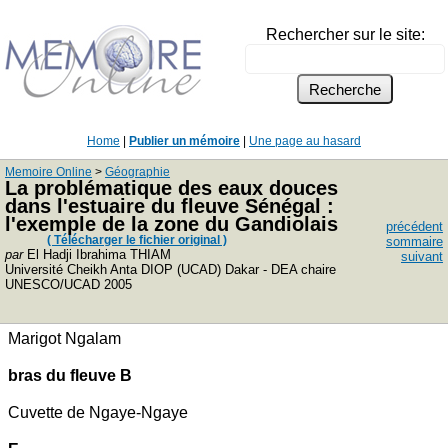
Rechercher sur le site:
Home
|
Publier un mémoire
|
Une page au hasard
Memoire Online
>
Géographie
La problématique des eaux douces
dans l'estuaire du fleuve Sénégal :
l'exemple de la zone du Gandiolais
précédent
( Télécharger le fichier original )
sommaire
par
El Hadji Ibrahima THIAM
suivant
Université Cheikh Anta DIOP (UCAD) Dakar - DEA chaire
UNESCO/UCAD 2005
Marigot Ngalam
bras du fleuve
B
Cuvette de Ngaye-Ngaye