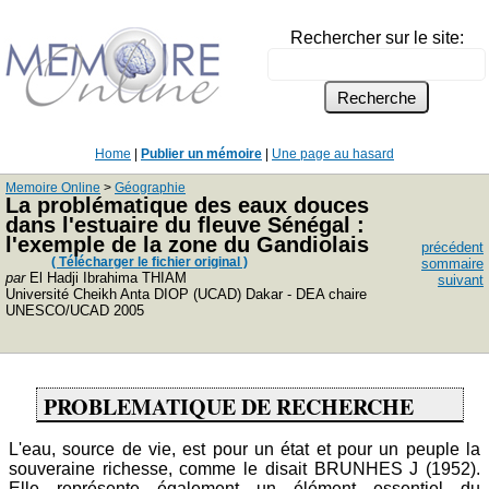
Rechercher sur le site:
Home
|
Publier un mémoire
|
Une page au hasard
Memoire Online
>
Géographie
La problématique des eaux douces
dans l'estuaire du fleuve Sénégal :
l'exemple de la zone du Gandiolais
précédent
( Télécharger le fichier original )
sommaire
par
El Hadji Ibrahima THIAM
suivant
Université Cheikh Anta DIOP (UCAD) Dakar - DEA chaire
UNESCO/UCAD 2005
PROBLEMATIQUE DE RECHERCHE
L'eau, source de vie, est pour un état et pour un peuple la
souveraine richesse, comme le disait BRUNHES J (1952).
Elle représente également un élément essentiel du