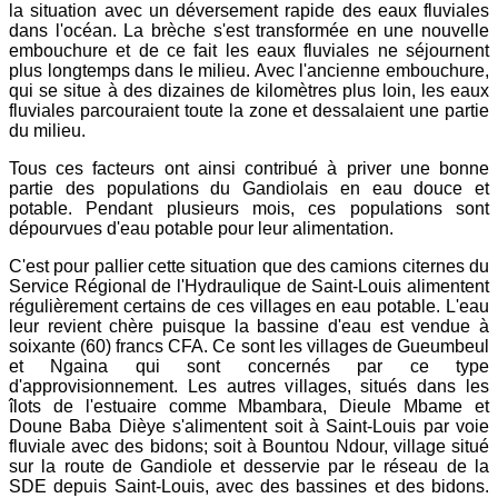
la situation avec un déversement rapide des eaux fluviales
dans l'océan. La brèche s'est transformée en une nouvelle
embouchure et de ce fait les eaux fluviales ne séjournent
plus longtemps dans le milieu. Avec l'ancienne embouchure,
qui se situe à des dizaines de kilomètres plus loin, les eaux
fluviales parcouraient toute la zone et dessalaient une partie
du milieu.
Tous ces facteurs ont ainsi contribué à priver une bonne
partie des populations du Gandiolais en eau douce et
potable. Pendant plusieurs mois, ces populations sont
dépourvues d'eau potable pour leur alimentation.
C'est pour pallier cette situation que des camions citernes du
Service Régional de l'Hydraulique de Saint-Louis alimentent
régulièrement certains de ces villages en eau potable. L'eau
leur revient chère puisque la bassine d'eau est vendue à
soixante (60) francs CFA. Ce sont les villages de Gueumbeul
et Ngaina qui sont concernés par ce type
d'approvisionnement. Les autres villages, situés dans les
îlots de l'estuaire comme Mbambara, Dieule Mbame et
Doune Baba Dièye s'alimentent soit à Saint-Louis par voie
fluviale avec des bidons; soit à Bountou Ndour, village situé
sur la route de Gandiole et desservie par le réseau de la
SDE depuis Saint-Louis, avec des bassines et des bidons.