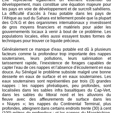
développement, mais constitue une équation majeure pour
les pays en voie de développement et de surcroît sahéliens.
La difficulté d'accès à l'eau potable dans les pays de
l'Afrique au sud du Sahara est tellement posée que la plupart
des O.N.G et des organismes internationaux y investissent
de gros moyens financiers et matériels pour aider les
gouvernements locaux à venir à bout de ce problème. Les
populations locales, elles aussi essayent toutes formes de
techniques pour trouver ce liquide précieux.
Généralement ce manque d'eau potable est dû à plusieurs
facteurs comme la profondeur trop importante des nappes
souterraines, leurs pollutions, leurs salinisation et
tarissement rapide, l'inexistence de forages capables de
capter l'eau de ces nappes et l'absence d'écoulement en eau
douce. Au Sénégal le problème subsiste malgré une bonne
desserte en eaux de surface et en eaux souterraines. Les
eaux souterraines sont représentées par trois (3) grandes
nappes : les nappes phréatiques, peu profondes, sont
localisées dans les sables infra basaltiques du Cap-Vert,
dans les sables du littoral nord et les alluvions du
fleuve avec des affleurements de surface dans les
« Niayes »; les nappes du Continental Terminal, plus
profondes, atteignent dans certains endroits trente (30) à cent
(100) mètres de profondeur ; et les nappes du Maestrichien,