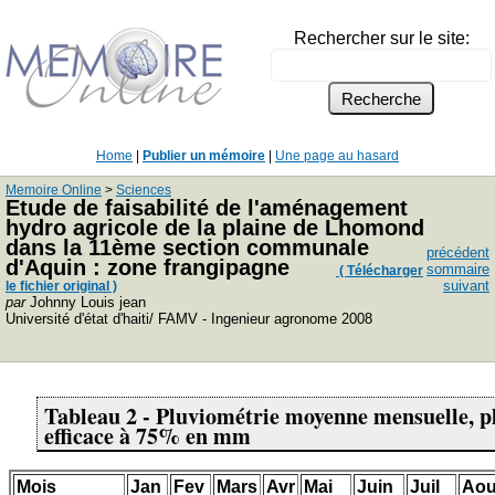
Rechercher sur le site:
Home
|
Publier un mémoire
|
Une page au hasard
Memoire Online
>
Sciences
Etude de faisabilité de l'aménagement
hydro agricole de la plaine de Lhomond
dans la 11ème section communale
précédent
d'Aquin : zone frangipagne
sommaire
( Télécharger
suivant
le fichier original )
par
Johnny Louis jean
Université d'état d'haiti/ FAMV - Ingenieur agronome 2008
Tableau 2 - Pluviométrie moyenne mensuelle, pl
efficace à 75% en mm
Mois
Jan
Fev
Mars
Avr
Mai
Juin
Juil
Aou