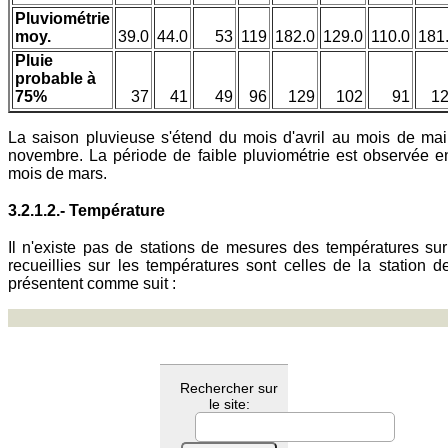
Pluviométrie
moy.
39.0
44.0
53
119
182.0
129.0
110.0
181
Pluie
probable à
75%
37
41
49
96
129
102
91
1
La saison pluvieuse s'étend du mois d'avril au mois de ma
novembre. La période de faible pluviométrie est observée e
mois de mars.
3.2.1.2.- Température
Il n'existe pas de stations de mesures des températures sur
recueillies sur les températures sont celles de la station
présentent comme suit :
Rechercher sur
le site: