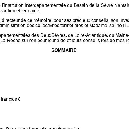
e l'Institution Interdépartementale du Bassin de la Sèvre Nan
soutien et leur aide.
ecteur de ce mémoire, pour ses précieux conseils, son inves
nistration des collectivités territoriales et Madame Isaline H
départementales des DeuxSèvres, de Loire-Atlantique, du Maine-
 de La-Roche-surYon pour leur aide et leurs conseils lors de mes 
SOMMAIRE
 français 8
urs d'eau : structures et compétences 15