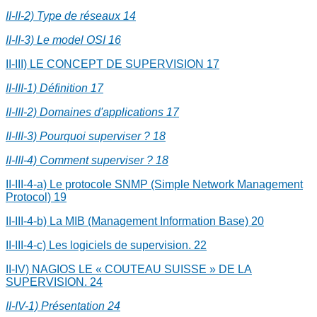
II-II-2) Type de réseaux
14
II-II-3) Le model OSI
16
II-III) LE CONCEPT DE SUPERVISION
17
II-III-1) Définition
17
II-III-2) Domaines d'applications
17
II-III-3) Pourquoi superviser ?
18
II-III-4) Comment superviser ?
18
II-III-4-a) Le protocole SNMP (Simple Network Management
Protocol)
19
II-III-4-b) La MIB (Management Information Base)
20
II-III-4-c) Les logiciels de supervision.
22
II-IV) NAGIOS LE « COUTEAU SUISSE » DE LA
SUPERVISION.
24
II-IV-1) Présentation
24