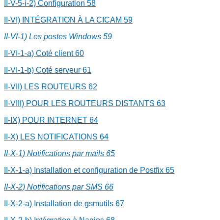
II-V-5-i-2) Configuration
58
II-VI) INTÉGRATION À LA CICAM
59
II-VI-1) Les postes Windows
59
II-VI-1-a) Coté client
60
II-VI-1-b) Coté serveur
61
II-VII) LES ROUTEURS
62
II-VIII) POUR LES ROUTEURS DISTANTS
63
II-IX) POUR INTERNET
64
II-X) LES NOTIFICATIONS
64
II-X-1) Notifications par mails
65
II-X-1-a) Installation et configuration de Postfix
65
II-X-2) Notifications par SMS
66
II-X-2-a) Installation de gsmutils
67