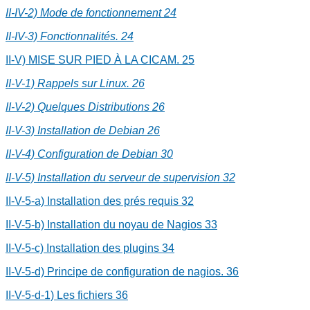
II-IV-2) Mode de fonctionnement
24
II-IV-3) Fonctionnalités.
24
II-V) MISE SUR PIED À LA CICAM.
25
II-V-1) Rappels sur Linux.
26
II-V-2) Quelques Distributions
26
II-V-3) Installation de Debian
26
II-V-4) Configuration de Debian
30
II-V-5) Installation du serveur de supervision
32
II-V-5-a) Installation des prés requis
32
II-V-5-b) Installation du noyau de Nagios
33
II-V-5-c) Installation des plugins
34
II-V-5-d) Principe de configuration de nagios.
36
II-V-5-d-1) Les fichiers
36