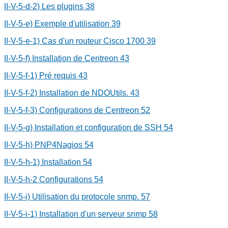
II-V-5-d-2) Les plugins
38
II-V-5-e) Exemple d'utilisation
39
II-V-5-e-1) Cas d'un routeur Cisco 1700
39
II-V-5-f) Installation de Centreon
43
II-V-5-f-1) Pré requis
43
II-V-5-f-2) Installation de NDOUtils.
43
II-V-5-f-3) Configurations de Centreon
52
II-V-5-g) Installation et configuration de SSH
54
II-V-5-h) PNP4Nagios
54
II-V-5-h-1) Installation
54
II-V-5-h-2 Configurations
54
II-V-5-i) Utilisation du protocole snmp.
57
II-V-5-i-1) Installation d'un serveur snmp
58