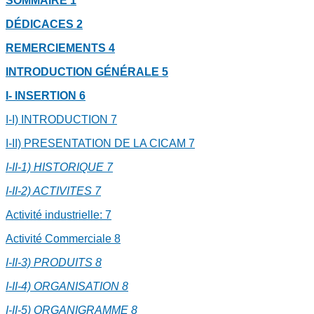
SOMMAIRE
1
DÉDICACES
2
REMERCIEMENTS
4
INTRODUCTION GÉNÉRALE
5
I- INSERTION
6
I-I) INTRODUCTION
7
I-II) PRESENTATION DE LA CICAM
7
I-II-1) HISTORIQUE
7
I-II-2) ACTIVITES
7
Activité industrielle:
7
Activité Commerciale
8
I-II-3) PRODUITS
8
I-II-4) ORGANISATION
8
I-II-5) ORGANIGRAMME
8