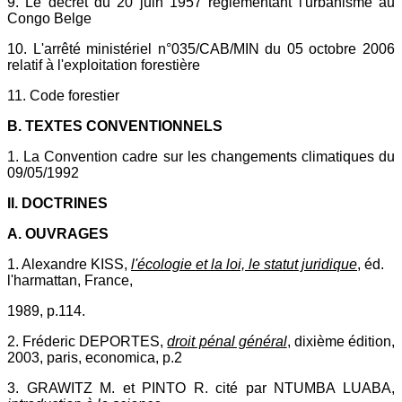
9. Le décret du 20 juin 1957 réglementant l'urbanisme au
Congo Belge
10. L'arrêté ministériel n°035/CAB/MIN du 05 octobre 2006
relatif à l'exploitation forestière
11. Code forestier
B. TEXTES CONVENTIONNELS
1. La Convention cadre sur les changements climatiques du
09/05/1992
II. DOCTRINES
A. OUVRAGES
1. Alexandre KISS,
l'écologie et la loi, le statut juridique
, éd.
l'harmattan, France,
1989, p.114.
2. Fréderic DEPORTES,
droit pénal général
, dixième édition,
2003, paris, economica, p.2
3. GRAWITZ M. et PINTO R. cité par NTUMBA LUABA,