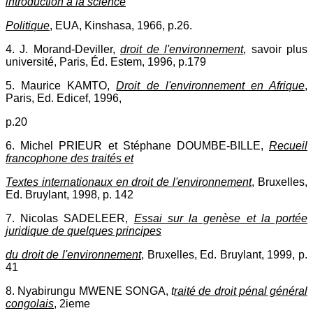
introduction à la science
Politique
, EUA, Kinshasa, 1966, p.26.
4. J. Morand-Deviller,
droit de l'environnement
, savoir plus
université, Paris, Éd. Estem, 1996, p.179
5. Maurice KAMTO,
Droit de l'environnement en Afrique
,
Paris, Ed. Edicef, 1996,
p.20
6. Michel PRIEUR et Stéphane DOUMBE-BILLE,
Recueil
francophone des traités et
Textes internationaux en droit de l'environnement
, Bruxelles,
Ed. Bruylant, 1998, p. 142
7. Nicolas SADELEER,
Essai sur la genèse et la portée
juridique de quelques principes
du droit de l'environnement
, Bruxelles, Ed. Bruylant, 1999, p.
41
8. Nyabirungu MWENE SONGA,
t
raité de droit pénal général
congolais
, 2ieme