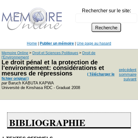
Rechercher sur le site:
Home
|
Publier un mémoire
|
Une page au hasard
Memoire Online
>
Droit et Sciences Politiques
>
Droit de
l'Environnement
Le droit pénal et la protection de
l'environnement: considérations et
précédent
mesures de répressions
( Télécharger le
sommaire
fichier original )
suivant
par
Baruch KABUTA KAPWA
Université de Kinshasa RDC - Graduat 2008
BIBLIOGRAPHIE