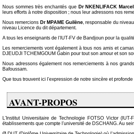
Nous sommes très enchantés que
Dr NKENLIFACK Marcelli
leurs efforts à notre disposition ; nous leur adressons nos re
Nous remercions
Dr
MPAME Guilène
, responsable du niveau 
niveau Licence du dit département.
A tous les enseignants de l'IUT-FV de Bandjoun pour la quali
Les remerciements vont également à tous nos amis et camara
DJEUDJI TCHEMGOUM Gabin pour tout son amour et son souti
Nous adressons également nos remerciements à nos grand
Bafoussam.
Que tous trouvent ici l'expression de notre sincère et profonde 
AVANT-PROPOS
L'Institut Universitaire de Technologie FOTSO Victor (IUT-
établissements que compte l'université de DSCHANG. Au sein de
Ø DUT (Diplôme Universitaire de Technologie) où l'admission 