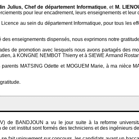
n Julius, Chef de département Informatique
, et
M. LIENO
merciements pour leur encadrement, leurs enseignements et leur d
Licence au sein du département Informatique, pour tous les effo
té des enseignements dispensés, nous exprimons notre gratitude
des de promotion avec lesquels nous avons partagés des mome
en, à KONGNE NEMBOT Thierry et à SIEWE Armand Rostant pou
s parents MATSING Odette et MOGUEM Marie, à ma nièce MA
gratitude.
FV) de BANDJOUN a vu le jour suite à la reforme universitai
 cet institut sont formés des techniciens et des ingénieurs de 
se fait uniquement sur concours, les candidats ayant un bacca