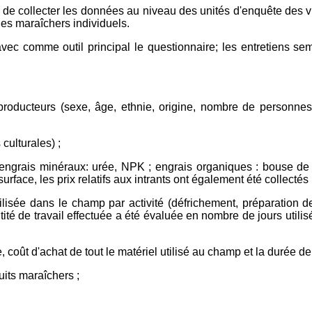
st de collecter les données au niveau des unités d'enquête des vil
 des maraîchers individuels.
vec comme outil principal le questionnaire; les entretiens semi-
producteurs (sexe, âge, ethnie, origine, nombre de personnes 
culturales) ;
; engrais minéraux: urée, NPK ; engrais organiques : bouse de v
urface, les prix relatifs aux intrants ont également été collectés 
utilisée dans le champ par activité (défrichement, préparation 
quantité de travail effectuée a été évaluée en nombre de jours uti
re, coût d'achat de tout le matériel utilisé au champ et la durée 
uits maraîchers ;