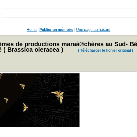
:
Home
|
Publier un mémoire
|
Une page au hasard
tèmes de productions maraà®chères au Sud- Bén
( Brassica oleracea )
( Télécharger le fichier original )