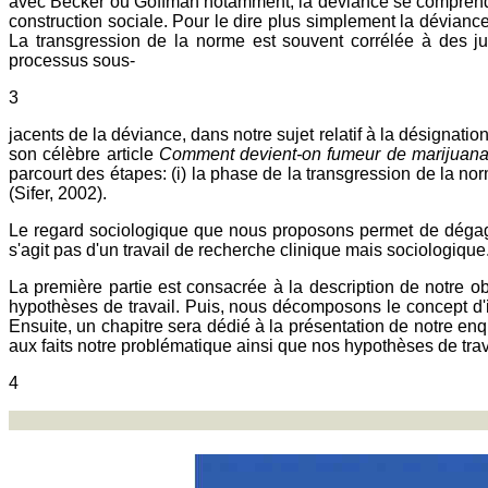
avec Becker ou Goffman notamment, la déviance se comprend da
construction sociale. Pour le dire plus simplement la déviance
La transgression de la norme est souvent corrélée à des j
processus sous-
3
jacents de la déviance, dans notre sujet relatif à la désignat
son célèbre article
Comment devient-on fumeur de marijuan
parcourt des étapes: (i) la phase de la transgression de la norm
(Sifer, 2002).
Le regard sociologique que nous proposons permet de dégager
s'agit pas d'un travail de recherche clinique mais sociologi
La première partie est consacrée à la description de notre 
hypothèses de travail. Puis, nous décomposons le concept d'
Ensuite, un chapitre sera dédié à la présentation de notre 
aux faits notre problématique ainsi que nos hypothèses de trav
4