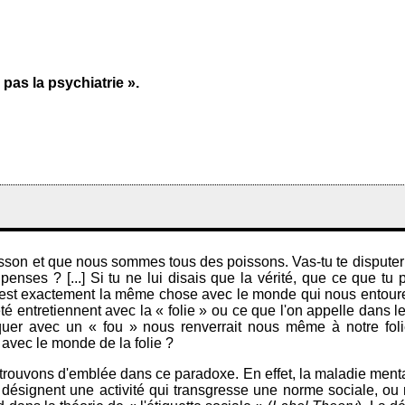
pas la psychiatrie ».
isson et que nous sommes tous des poissons. Vas-tu te disputer a
penses ? [...] Si tu ne lui disais que la vérité, que ce que t
C'est exactement la même chose avec le monde qui nous entoure
été entretiennent avec la « folie » ou ce que l'on appelle dans
quer avec un « fou » nous renverrait nous même à notre foli
 avec le monde de la folie ?
s trouvons d'emblée dans ce paradoxe. En effet, la maladie menta
désignent une activité qui transgresse une norme sociale, ou 