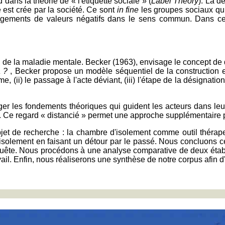
ns la théorie de « l'étiquette sociale » (
Label Theory
). La d
 est crée par la société. Ce sont
in fine
les groupes sociaux qui
ugements de valeurs négatifs dans le sens commun. Dans cet
ion de la maladie mentale. Becker (1963), envisage le concept d
a ?
, Becker propose un modèle séquentiel de la construction e
e, (ii) le passage à l'acte déviant, (iii) l'étape de la désignati
 les fondements théoriques qui guident les acteurs dans leur
que. Ce regard « distancié » permet une approche supplémentair
objet de recherche : la chambre d'isolement comme outil thér
isolement en faisant un détour par le passé. Nous concluons c
enquête. Nous procédons à une analyse comparative de deux étab
ail. Enfin, nous réaliserons une synthèse de notre corpus afin d