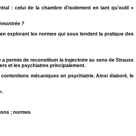
al : celui de la chambre d'isolement en tant qu'outil «
démontrée ?
té en explorant les normes qui sous tendent la pratique des
e a permis de reconstituer
la trajectoire
au sens de Strauss
iers et les psychiatres principalement.
contentions mécaniques en psychiatrie. Ainsi élaboré, le
».
tions ; normes