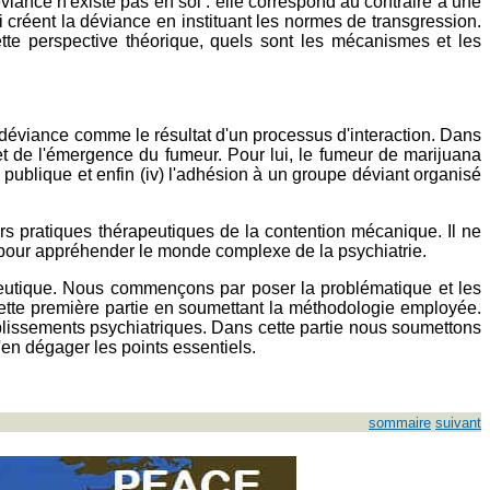
éviance n'existe pas en soi : elle correspond au contraire à une
 créent la déviance en instituant les normes de transgression.
te perspective théorique, quels sont les mécanismes et les
e déviance comme le résultat d'un processus d'interaction. Dans
t de l'émergence du fumeur. Pour lui, le fumeur de marijuana
on publique et enfin (iv) l'adhésion à un groupe déviant organisé
s pratiques thérapeutiques de la contention mécanique. Il ne
e pour appréhender le monde complexe de la psychiatrie.
apeutique. Nous commençons par poser la problématique et les
ette première partie en soumettant la méthodologie employée.
lissements psychiatriques. Dans cette partie nous soumettons
'en dégager les points essentiels.
sommaire
suivant