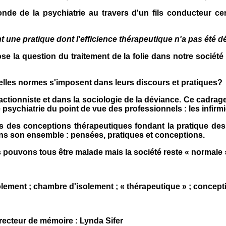
de la psychiatrie au travers d'un fils conducteur centr
nt une pratique dont l'efficience thérapeutique n'a pas été 
pose la question du traitement de la folie dans notre socié
elles normes s'imposent dans leurs discours et pratiques?
actionniste et dans la sociologie de la déviance. Ce cadrag
e psychiatrie du point de vue des professionnels : les infirm
s des conceptions thérapeutiques fondant la pratique des 
ans son ensemble : pensées, pratiques et conceptions.
pouvons tous être malade mais la société reste « normale 
isolement ; chambre d'isolement ; « thérapeutique » ; concep
recteur de mémoire : Lynda Sifer