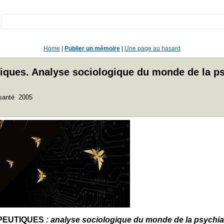
:
Home
|
Publier un mémoire
|
Une page au hasard
utiques. Analyse sociologique du monde de la ps
 santé 2005
APEUTIQUES
: analyse sociologique du monde de la psychiat