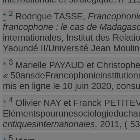
2
*
Rodrigue TASSE,
Francophonie
francophone : le cas de Madagas
internationales, Institut des Rela
Yaoundé II/Université Jean Moulin
3
*
Marielle PAYAUD et Christoph
«
50ansdeFrancophonieinstitution
mis en ligne le 10 juin 2020, consul
4
*
Olivier NAY et Franck PETITE
Elémentspourunesociologieduchan
critiquesinternationales,
2011, ( 53
5