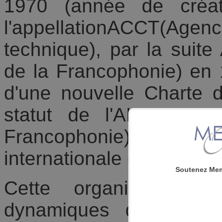
1970 (année de créat
l'appellationACCT(Agen
technique), par la suit
de la Francophonie) en 
d'une nouvelle Charte d
statut de l'AIF comme
Francophonie) et la tran
internationale de la Fra
Soutenez Mem
Cette organisation 
dynamiques qui vont l