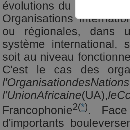
évolutions du système int
Organisations internatio
ou régionales, dans u
système international,
soit au niveau fonctionnel
C'est le cas des orga
l'OrganisationdesNation
l'UnionAfricaine
(UA),
leC
2
(
*
)
Francophonie
. Face
d'importants bouleverse