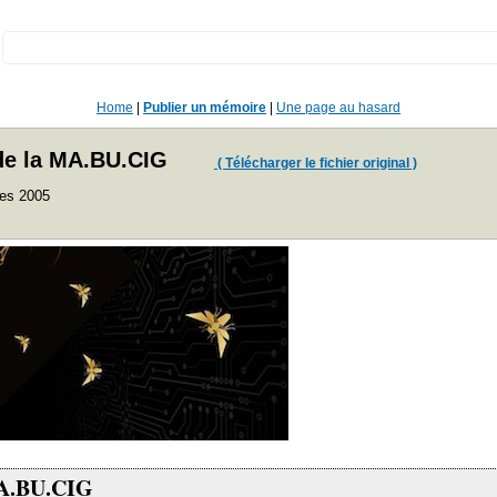
:
Home
|
Publier un mémoire
|
Une page au hasard
s de la MA.BU.CIG
( Télécharger le fichier original )
ses 2005
 MA.BU.CIG