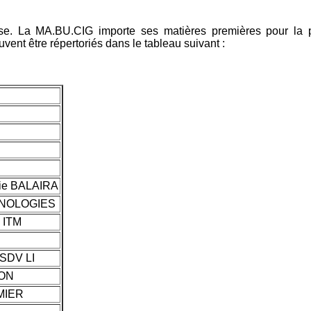
prise. La MA.BU.CIG importe ses matières premières pour la p
ent être répertoriés dans le tableau suivant :
rie BALAIRA
CNOLOGIES
 ITM
SDV LI
MON
MIER