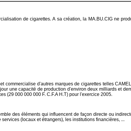
cialisation de cigarettes. A sa création, la MA.BU.CIG ne pro
te et commercialise d'autres marques de cigarettes telles CAM
ur une capacité de production d'environ deux milliards et demi (
axes (29 000 000 000 F. C.F.A H.T) pour l'exercice 2005.
mble des éléments qui influencent de façon directe ou indirecte
services (locaux et étrangers), les institutions financières, ...