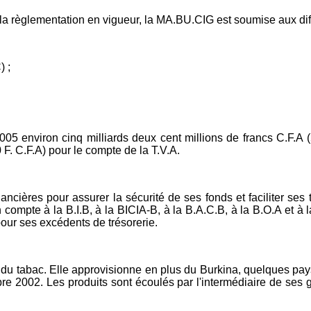
e la règlementation en vigueur, la MA.BU.CIG est soumise aux dif
) ;
2005 environ cinq milliards deux cent millions de francs C.F.A (
 F. C.F.A) pour le compte de la T.V.A.
ncières pour assurer la sécurité de ses fonds et faciliter ses 
mpte à la B.I.B, à la BICIA-B, à la B.A.C.B, à la B.O.A et à l
 pour ses excédents de trésorerie.
tabac. Elle approvisionne en plus du Burkina, quelques pays vo
e 2002. Les produits sont écoulés par l'intermédiaire de ses gr