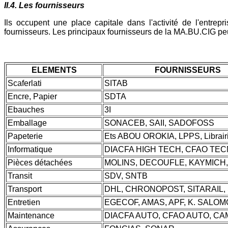
II.4. Les fournisseurs
Ils occupent une place capitale dans l'activité de l'entre
fournisseurs. Les principaux fournisseurs de la MA.BU.CIG peuv
ELEMENTS
FOURNISSEURS
Scaferlati
SITAB
Encre, Papier
SDTA
Ebauches
3I
Emballage
SONACEB, SAII, SADOFOSS
Papeterie
Ets ABOU OROKIA, LPPS, Librai
Informatique
DIACFA HIGH TECH, CFAO TE
Pièces détachées
MOLINS, DECOUFLE, KAYMICH,
Transit
SDV, SNTB
Transport
DHL, CHRONOPOST, SITARAIL, 
Entretien
EGECOF, AMAS, APF, K. SALO
Maintenance
DIACFA AUTO, CFAO AUTO, CA