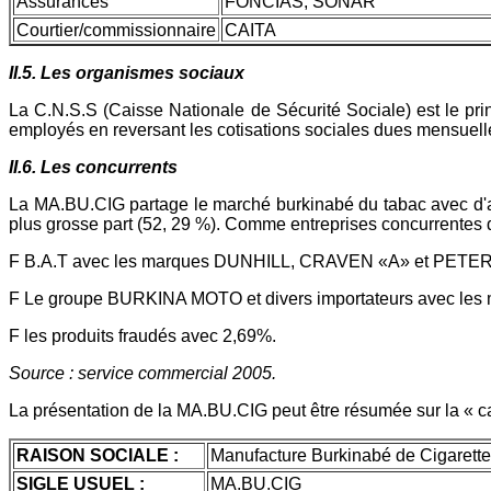
Assurances
FONCIAS, SONAR
Courtier/commissionnaire
CAITA
II.5. Les organismes sociaux
La C.N.S.S (Caisse Nationale de Sécurité Sociale) est le pr
employés en reversant les cotisations sociales dues mensuel
II.6. Les concurrents
La MA.BU.CIG partage le marché burkinabé du tabac avec d'aut
plus grosse part (52, 29 %). Comme entreprises concurrentes 
F B.A.T avec les marques DUNHILL, CRAVEN «A» et PETE
F Le groupe BURKINA MOTO et divers importateurs avec le
F les produits fraudés avec 2,69%.
Source : service commercial 2005.
La présentation de la MA.BU.CIG peut être résumée sur la « car
RAISON SOCIALE :
Manufacture Burkinabé de Cigarett
SIGLE USUEL :
MA.BU.CIG