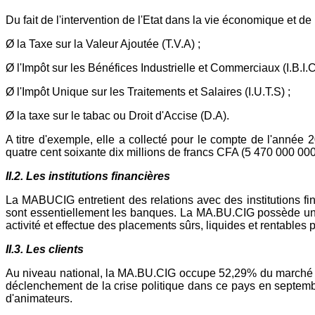
Du fait de l'intervention de l'Etat dans la vie économique et d
Ø la Taxe sur la Valeur Ajoutée (T.V.A) ;
Ø l'Impôt sur les Bénéfices Industrielle et Commerciaux (I.B.I.C
Ø l'Impôt Unique sur les Traitements et Salaires (I.U.T.S) ;
Ø la taxe sur le tabac ou Droit d'Accise (D.A).
A titre d'exemple, elle a collecté pour le compte de l'année 
quatre cent soixante dix millions de francs CFA (5 470 000 000
II.2.
Les institutions financières
La MABUCIG entretient des relations avec des institutions fina
sont essentiellement les banques. La MA.BU.CIG possède un co
activité et effectue des placements sûrs, liquides et rentables
II.3.
Les clients
Au niveau national, la MA.BU.CIG occupe 52,29% du marché du 
déclenchement de la crise politique dans ce pays en septembr
d'animateurs.