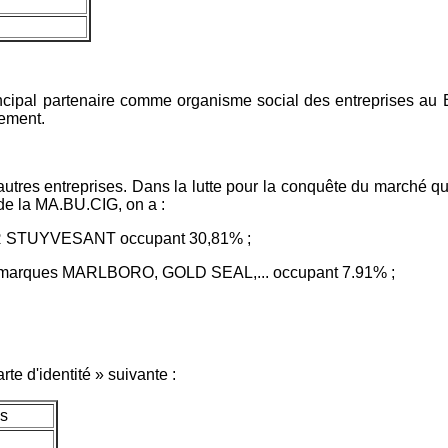
incipal partenaire comme organisme social des entreprises au 
lement.
res entreprises. Dans la lutte pour la conquête du marché qui r
de la MA.BU.CIG, on a :
R STUYVESANT occupant 30,81% ;
s marques MARLBORO, GOLD SEAL,... occupant 7.91% ;
te d'identité » suivante :
es