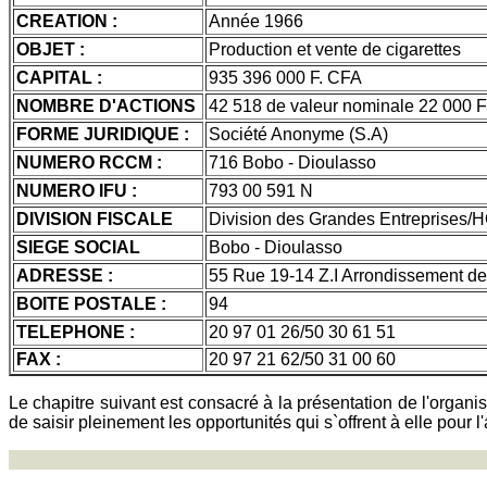
CREATION :
Année 1966
OBJET :
Production et vente de cigarettes
CAPITAL :
935 396 000 F. CFA
NOMBRE D'ACTIONS
42 518 de valeur nominale 22 000 
FORME JURIDIQUE :
Société Anonyme (S.A)
NUMERO RCCM :
716 Bobo - Dioulasso
NUMERO IFU :
793 00 591 N
DIVISION FISCALE
Division des Grandes Entreprises/
SIEGE SOCIAL
Bobo - Dioulasso
ADRESSE :
55 Rue 19-14 Z.I Arrondissement d
BOITE POSTALE :
94
TELEPHONE :
20 97 01 26/50 30 61 51
FAX :
20 97 21 62/50 31 00 60
Le chapitre suivant est consacré à la présentation de l'organis
de saisir pleinement les opportunités qui s`offrent à elle pour l'