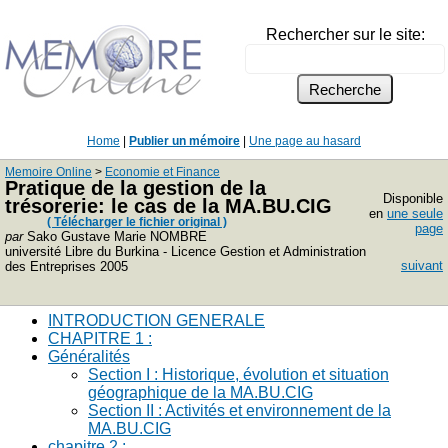
Rechercher sur le site:
Home
|
Publier un mémoire
|
Une page au hasard
Memoire Online
>
Economie et Finance
Pratique de la gestion de la
Disponible
trésorerie: le cas de la MA.BU.CIG
en
une seule
( Télécharger le fichier original )
page
par
Sako Gustave Marie NOMBRE
université Libre du Burkina - Licence Gestion et Administration
suivant
des Entreprises 2005
INTRODUCTION GENERALE
CHAPITRE 1 :
Généralités
Section I : Historique, évolution et situation
géographique de la MA.BU.CIG
Section II : Activités et environnement de la
MA.BU.CIG
chapitre 2 :