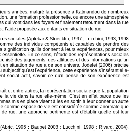
plusieurs années, malgré la présence à Katmandou de nombreux
sation, une formation professionnelle, ou encore une atmosphère
s qui vont dans les foyers et finalement retournent dans la rue
c l'aide proposée aux enfants en situation de rue.
nces sociales (Aptekar & Stoecklin, 1997 ; Lucchini, 1993, 1998
s comme des individus compétents et capables de prendre des
 la signification qu'ils donnent à leurs expériences, pour mieux
rs essentielle. En ce sens, l'étude des représentations sociales
archisé des jugements, des attitudes et des informations qu'un
nt en situation de rue a de son univers. Jodelet (2006) précise
ubjectif qu'est l'expérience, cette expérience s'insérant elle-
t social actif, savoir ce qu'il pense de son expérience est
ître, entre autres, la représentation sociale que la population
e la vie dans la rue elle-même. C'est en effet parce que les
es mis en place visent à les en sortir, à leur donner un autre
 rue comme espace de vie est considérée comme anormale que
 de rue, une approche pertinente est d'établir quelle est leur
s (Abric, 1996 ; Baubet 2003 ; Lucchini, 1998 ; Rivard, 2004).