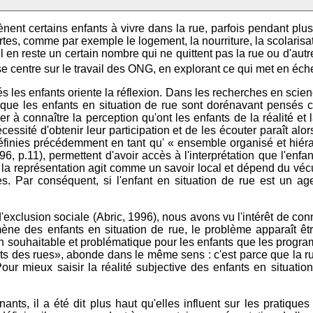
ènent certains enfants à vivre dans la rue, parfois pendant 
ertes, comme par exemple le logement, la nourriture, la scolari
 en reste un certain nombre qui ne quittent pas la rue ou d'autre
e centre sur le travail des ONG, en explorant ce qui met en éche
s les enfants oriente la réflexion. Dans les recherches en scie
u que les enfants en situation de rue sont dorénavant pensé
er à connaître la perception qu'ont les enfants de la réalité et
cessité d'obtenir leur participation et de les écouter paraît alo
, définies précédemment en tant qu' « ensemble organisé et hiér
, p.11), permettent d'avoir accès à l'interprétation que l'enfa
 la représentation agit comme un savoir local et dépend du vécu s
 Par conséquent, si l'enfant en situation de rue est un agen
exclusion sociale (Abric, 1996), nous avons vu l'intérêt de conna
ne des enfants en situation de rue, le problème apparaît êtr
 souhaitable et problématique pour les enfants que les programm
ts des rues», abonde dans le même sens : c'est parce que la
our mieux saisir la réalité subjective des enfants en situation
nts, il a été dit plus haut qu'elles influent sur les pratique