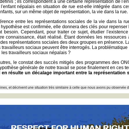
nis ; ils correspondent à une certaine représentation de l'enfant
 l'enfant népalais en situation de rue est-elle intégrée dans c
nfants, sur un même objet de représentation, la vie dans la rue.
rence entre les représentations sociales de la vie dans la rue 
 hypothèse est confirmée, elle donnera des clés pour repenser le
t besoin. Cependant, pour traiter ce sujet, étudier l'existence
re connaissance, était réalisé. Étant données les ressources à
e des représentations sociales des deux groupes en présence. La
es travailleurs sociaux peuvent être interrogés. La problématique
 les travailleurs sociaux népalais ?
e autres, le constat des succès mitigés des programmes des ON
hypothèse générale de notre travail se pose finalement en ces t
 il en résulte un décalage important entre la représentation 
pines, et décrivent une situation très similaire à celle que nous avons pu observée