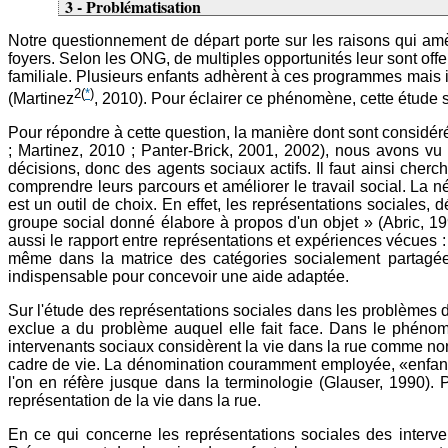
3 - Problématisation
Notre questionnement de départ porte sur les raisons qui am
foyers. Selon les ONG, de multiples opportunités leur sont off
familiale. Plusieurs enfants adhèrent à ces programmes mais il
2
(
*
)
(Martinez
, 2010). Pour éclairer ce phénomène, cette étude s
Pour répondre à cette question, la manière dont sont considéré
; Martinez, 2010 ; Panter-Brick, 2001, 2002), nous avons v
décisions, donc des agents sociaux actifs. Il faut ainsi cherch
comprendre leurs parcours et améliorer le travail social. La né
est un outil de choix. En effet, les représentations sociales
groupe social donné élabore à propos d'un objet » (Abric, 1996
aussi le rapport entre représentations et expériences vécues :
même dans la matrice des catégories socialement partagées.
indispensable pour concevoir une aide adaptée.
Sur l'étude des représentations sociales dans les problèmes d'
exclue a du problème auquel elle fait face. Dans le phénomè
intervenants sociaux considèrent la vie dans la rue comme non
cadre de vie. La dénomination couramment employée, «enfan
l'on en réfère jusque dans la terminologie (Glauser, 1990). P
représentation de la vie dans la rue.
En ce qui concerne les représentations sociales des intervena