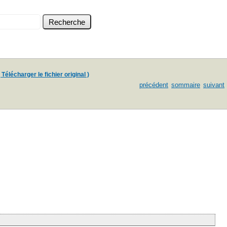
 Télécharger le fichier original )
précédent
sommaire
suivant