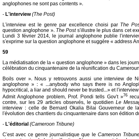
anglophones ne sont pas contents ».
-
L'interview
(The Post)
L'interview est le genre par excellence choisi par
The Po
question anglophone ».
The Post
s'illustre le plus dans cet e
Lundi 3 février 2014, le journal anglophone publie l'interv
s'exprime sur la question anglophone et suggère « address A
59
La médiatisation de la « question anglophone » dans les jou
célébration du cinquantenaire de la réunification du Cameroun
Boils over ». Nous y retrouvons aussi une interview de N
anglophone » : « ...anybody who says there is no Anglop
hypocritical, a liar and should never be trusted...» et l'inter
76
Admit Anglophone problem, Prof. Pondi tells Gov't »
recue
contre, sur les 29 articles observés, le quotidien
Le Messa
interview : celle de Bernard Okalia Bilai Gouverneur de 
l'évolution des chantiers du cinquantenaire dans son édition d
-
L'éditorial
(Cameroon Tribune)
C'est avec ce genre journalistique que le
Cameroon Tribun