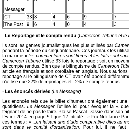
Messager
CT
33
8
4
6
9
7
The Post
9
6
4
0
4
3
-
Le Reportage et le compte rendu
(
Cameroon Tribune et le
Ils sont les genres journalistiques les plus utilisés par
Camero
pendant la période du cinquantenaire. Ces journaux les utilisen
la maxime «
les commentaires sont libres
et
les faits sont sac
Cameroon Tribune
utilise 33 fois le reportage : soit en moy
de compte rendus. Bien que le bilinguisme de
Cameroon Tri
article en français et son corollaire en anglais. Nous aurion
reportage si le bilinguisme de CT avait été abordé différemm
n'utilise que 32% de reportages et 12% de compte rendus.
-
Les énoncés dérivés
(Le Messager)
Les énoncés tels que le billet d'humeur ont également une f
quotidiens.
Le Messager
l'utilise ici pour évoquer la « q
feignant de ne pas le faire. Blaise-Pascal Dassie dans son bi
février 2014 en page 5 ligne 12 intitulé : « Fru Ndi tance Pa
ces termes : « ...
en faisant une étude comparative dites au 
sont dans le comité d'organisation.
Pour lui, il ne faut