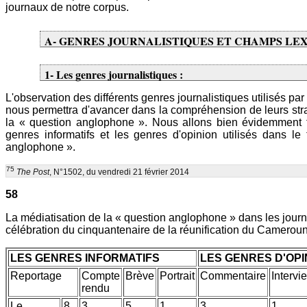
journaux de notre corpus.
A- GENRES JOURNALISTIQUES ET CHAMPS LE
1- Les genres journalistiques :
L'observation des différents genres journalistiques utilisés pa
nous permettra d'avancer dans la compréhension de leurs straté
la « question anglophone ». Nous allons bien évidemment fai
genres informatifs et les genres d'opinion utilisés dans le
anglophone ».
75
The Post
, N°1502, du vendredi 21 février 2014
58
La médiatisation de la « question anglophone » dans les jou
célébration du cinquantenaire de la réunification du Cameroun
LES GENRES INFORMATIFS
LES GENRES D'OPI
Reportage
Compte
Brève
Portrait
Commentaire
Intervi
rendu
Le
8
3
5
1
3
1