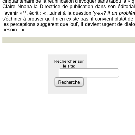
cinquantenaire de la réunification d'évoquer sans tabou la « 
Claire Nnana la Directrice de publication dans son éditorial 
77
l'avenir »
, écrit : « ...ainsi à la question '
y-a-t? il un probl
s'échiner à prouver qu'il n'en existe pas, il convient plutôt d
les perceptions suggèrent que 'oui', il devient urgent de dia
besoin... ».
Rechercher sur
le site: