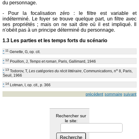
du personnage.
- Pour la focalisation zéro : le filtre est variable et
indéterminé. Le foyer se trouve quelque part, un filtre avec
ses propriétés ; mais on ne sait dire où il est impliqué. Il
n'obéit pas à un principe déterminé du personnage.
1.3 Les parties et les temps forts du scénario
11
*
Genette, G, op. cit.
12
*
Pouillon, J,
Temps et roman
, Paris, Gallimard, 1946
13
o
*
Todorov, T,
Les catégories du récit littéraire
, Communications, n
8, Paris,
Seuil, 1966
14
*
Lotman, I, op. cit., p. 366
précédent
sommaire
suivant
Rechercher sur
le site: