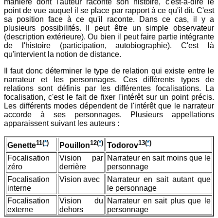
manière dont l'auteur raconte son histoire, c'est-à-dire le
point de vue auquel il se place par rapport à ce qu'il dit. C'est
sa position face à ce qu'il raconte. Dans ce cas, il y a
plusieurs possibilités. Il peut être un simple observateur
(description extérieure). Ou bien il peut faire partie intégrante
de l'histoire (participation, autobiographie). C'est là
qu'intervient la notion de distance.
Il faut donc déterminer le type de relation qui existe entre le
narrateur et les personnages. Ces différents types de
relations sont définis par les différentes focalisations. La
focalisation, c'est le fait de fixer l'intérêt sur un point précis.
Les différents modes dépendent de l'intérêt que le narrateur
accorde à ses personnages. Plusieurs appellations
apparaissent suivant les auteurs :
11
(
*
)
12
(
*
)
13
(
*
)
Genette
Pouillon
Todorov
Focalisation
Vision par
Narrateur en sait moins que le
zéro
derrière
personnage
Focalisation
Vision avec
Narrateur en sait autant que
interne
le personnage
Focalisation
Vision du
Narrateur en sait plus que le
externe
dehors
personnage