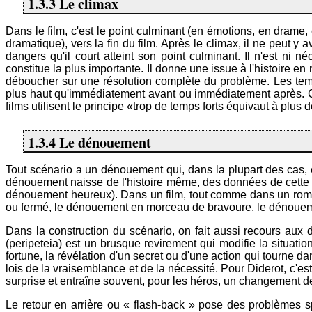
1.3.3 Le climax
Dans le film, c'est le point culminant (en émotions, en drame,
dramatique), vers la fin du film. Après le climax, il ne peut y
dangers qu'il court atteint son point culminant. Il n'est ni 
constitue la plus importante. Il donne une issue à l'histoire en
déboucher sur une résolution complète du problème. Les temps
plus haut qu'immédiatement avant ou immédiatement après. C'e
films utilisent le principe «trop de temps forts équivaut à plus 
1.3.4 Le dénouement
Tout scénario a un dénouement qui, dans la plupart des cas, 
dénouement naisse de l'histoire même, des données de cette h
dénouement heureux). Dans un film, tout comme dans un rom
ou fermé, le dénouement en morceau de bravoure, le dénouem
Dans la construction du scénario, on fait aussi recours aux d
(peripeteia) est un brusque revirement qui modifie la situat
fortune, la révélation d'un secret ou d'une action qui tourne dan
lois de la vraisemblance et de la nécessité. Pour Diderot, c'e
surprise et entraîne souvent, pour les héros, un changement de 
Le retour en arrière ou « flash-back » pose des problèmes sp