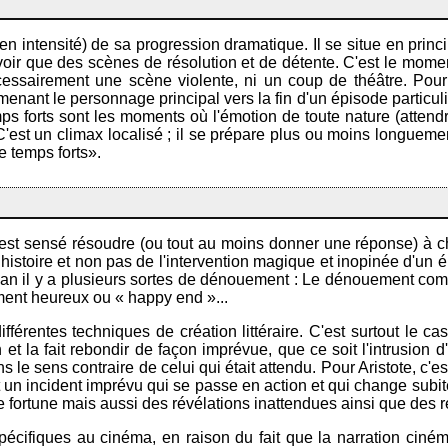
 en intensité) de sa progression dramatique. Il se situe en princ
 avoir que des scènes de résolution et de détente. C'est le mome
nécessairement une scène violente, ni un coup de théâtre. Pour
 menant le personnage principal vers la fin d'un épisode particulie
 forts sont les moments où l'émotion de toute nature (attendris
st un climax localisé ; il se prépare plus ou moins longuement
de temps forts».
est sensé résoudre (ou tout au moins donner une réponse) à cha
istoire et non pas de l'intervention magique et inopinée d'un é
an il y a plusieurs sortes de dénouement : Le dénouement co
ent heureux ou « happy end »...
ifférentes techniques de création littéraire. C'est surtout le c
ion et la fait rebondir de façon imprévue, que ce soit l'intrus
s le sens contraire de celui qui était attendu. Pour Aristote, c'e
st un incident imprévu qui se passe en action et qui change subit
fortune mais aussi des révélations inattendues ainsi que des red
écifiques au cinéma, en raison du fait que la narration ciném