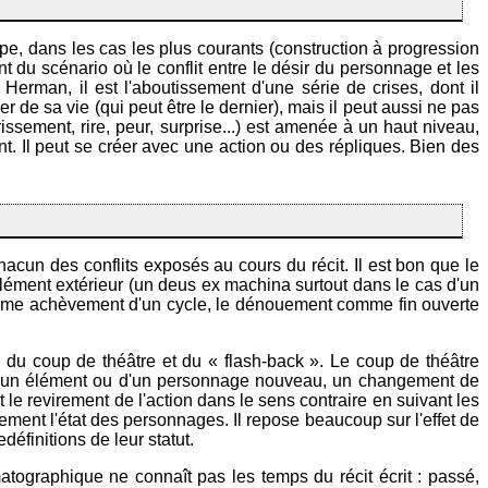
ipe, dans les cas les plus courants (construction à progression
nt du scénario où le conflit entre le désir du personnage et les
 Herman, il est l'aboutissement d'une série de crises, dont il
r de sa vie (qui peut être le dernier), mais il peut aussi ne pas
sement, rire, peur, surprise...) est amenée à un haut niveau,
. Il peut se créer avec une action ou des répliques. Bien des
cun des conflits exposés au cours du récit. Il est bon que le
lément extérieur (un deus ex machina surtout dans le cas d'un
mme achèvement d'un cycle, le dénouement comme fin ouverte
as du coup de théâtre et du « flash-back ». Le coup de théâtre
ion d'un élément ou d'un personnage nouveau, un changement de
st le revirement de l'action dans le sens contraire en suivant les
ement l'état des personnages. Il repose beaucoup sur l'effet de
éfinitions de leur statut.
atographique ne connaît pas les temps du récit écrit : passé,