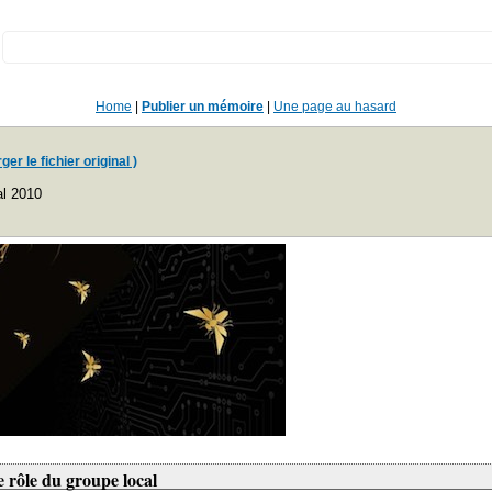
:
Home
|
Publier un mémoire
|
Une page au hasard
er le fichier original )
al 2010
 le rôle du groupe local