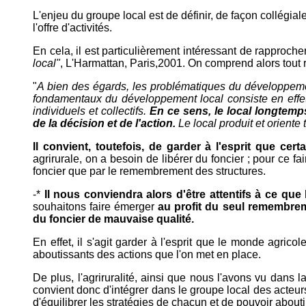
L'enjeu du groupe local est de définir, de façon collégial
l'offre d'activités.
En cela, il est particulièrement intéressant de rapproch
local"
, L'Harmattan, Paris,2001. On comprend alors tout r
"
A bien des égards, les problématiques du développement l
fondamentaux du développement local consiste en effet 
individuels et collectifs.
En ce sens, le local longtemps
de la décision et de l'action.
Le local produit et oriente 
Il convient, toutefois, de garder à l'esprit que ce
agrirurale, on a besoin de libérer du foncier ; pour ce f
foncier que par le remembrement des structures.
-*
Il nous conviendra alors d'être attentifs à ce qu
souhaitons faire émerger
au profit du seul remembreme
du foncier de mauvaise qualité.
En effet, il s'agit garder à l'esprit que le monde agric
aboutissants des actions que l'on met en place.
De plus, l'agriruralité, ainsi que nous l'avons vu dans 
convient donc d'intégrer dans le groupe local des acteurs 
d'équilibrer les stratégies de chacun et de pouvoir aboutir 