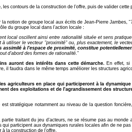
e, les contours de la construction de l'offre, puis de valider cet
er la notion de groupe local aux écrits de Jean-Pierre Jambes, "
ôle du groupe local dans l'action locale :
ocal oscillent ainsi entre rationalité située et sens pratiques
à utiliser le vecteur "proximité" ou, plus exactement, le ve
 assimilé à l'espace de proximité, constitue potentiellemen
tout d'abord des formes de rationalité."
rtains auront des intérêts dans cette démarche.
En effet, si
aire, il faudra dans le même temps améliorer les structures agri
e les agriculteurs en place qui participeront à la dynamiqu
nt des exploitations et de l'agrandissement des structures
ole est stratégique notamment au niveau de la question foncièr
la partie traitant du jeu d'acteurs, ne se résume pas au monde a
qui participent aux dynamiques rurales locales afin de ne pas li
à la construction de l'offre.