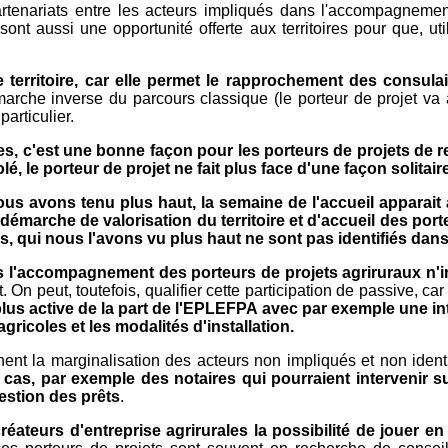
partenariats entre les acteurs impliqués dans l'accompagnemen
ont aussi une opportunité offerte aux territoires pour que, util
 territoire, car elle permet le rapprochement des consulair
arche inverse du parcours classique (le porteur de projet va à
articulier.
es, c'est une bonne façon pour les porteurs de projets de r
, le porteur de projet ne fait plus face d'une façon solitair
 nous avons tenu plus haut, la semaine de l'accueil appara
marche de valorisation du territoire et d'accueil des porteu
és, qui nous l'avons vu plus haut ne sont pas identifiés 
 l'accompagnement des porteurs de projets agriruraux n'in
peut, toutefois, qualifier cette participation de passive, car e
us active de la part de l'EPLEFPA avec par exemple une inte
ricoles et les modalités d'installation.
nt la marginalisation des acteurs non impliqués et non ident
e cas, par exemple des notaires qui pourraient intervenir su
estion des prêts
.
créateurs d'entreprise agrirurales la possibilité de jouer e