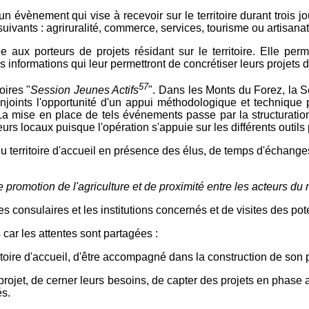
n évènement qui vise à recevoir sur le territoire durant trois j
uivants : agriruralité, commerce, services, tourisme ou artisanat
 aux porteurs de projets résidant sur le territoire. Elle per
 informations qui leur permettront de concrétiser leurs projets d'
57
oires "
Session Jeunes Actifs
". Dans les Monts du Forez, la 
onjoints l'opportunité d'un appui méthodologique et technique 
 mise en place de tels événements passe par la structuration d
teurs locaux puisque l'opération s'appuie sur les différents outil
 territoire d'accueil en présence des élus, de temps d'échanges
 promotion de l'agriculture et de proximité entre les acteurs d
es consulaires et les institutions concernés et de visites des pote
car les attentes sont partagées :
erritoire d'accueil, d'être accompagné dans la construction de son
de projet, de cerner leurs besoins, de capter des projets en phase a
és.