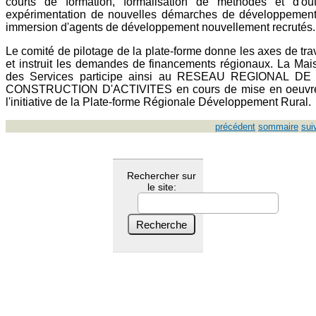
courts de formation, formalisation de méthodes et d'outi
expérimentation de nouvelles démarches de développement
immersion d'agents de développement nouvellement recrutés.
Le comité de pilotage de la plate-forme donne les axes de trav
et instruit les demandes de financements régionaux. La Mai
des Services participe ainsi au RESEAU REGIONAL DE
CONSTRUCTION D'ACTIVITES en cours de mise en oeuvr
l'initiative de la Plate-forme Régionale Développement Rural.
précédent
sommaire
sui
Rechercher sur
le site: