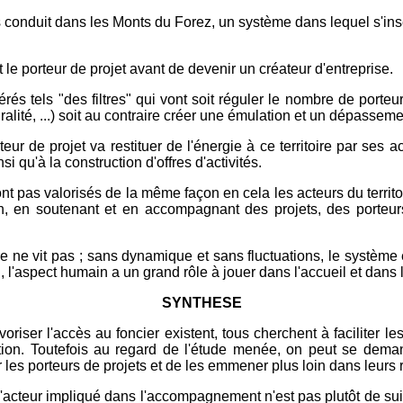
s conduit dans les Monts du Forez, un système dans lequel s'insè
t le porteur de projet avant de devenir un créateur d'entreprise.
rés tels "des filtres" qui vont soit réguler le nombre de porteu
uralité, ...) soit au contraire créer une émulation et un dépasseme
e porteur de projet va restituer de l'énergie à ce territoire par 
nsi qu'à la construction d'offres d'activités.
 sont pas valorisés de la même façon en cela les acteurs du territo
ion, en soutenant et en accompagnant des projets, des porteurs
e ne vit pas ; sans dynamique et sans fluctuations, le système e
n, l'aspect humain a un grand rôle à jouer dans l'accueil et dans l
SYNTHESE
voriser l'accès au foncier existent, tous cherchent à faciliter les
ation. Toutefois au regard de l'étude menée, on peut se demand
rir les porteurs de projets et de les emmener plus loin dans leurs 
cteur impliqué dans l'accompagnement n'est pas plutôt de suivr