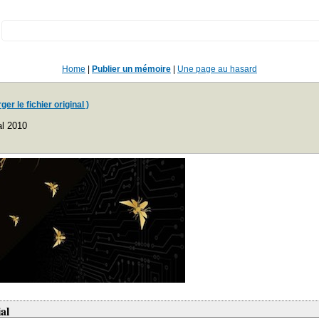
:
Home
|
Publier un mémoire
|
Une page au hasard
er le fichier original )
al 2010
al