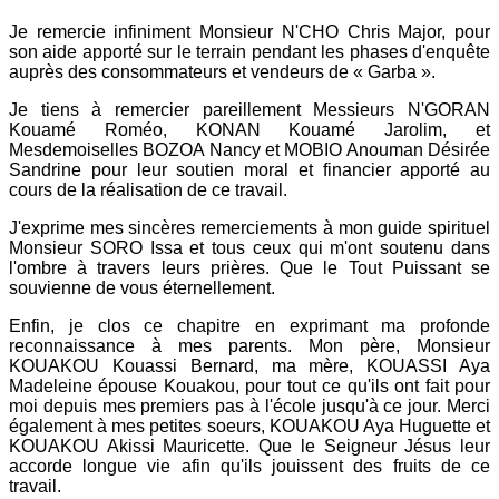
Je remercie infiniment Monsieur N'CHO Chris Major, pour
son aide apporté sur le terrain pendant les phases d'enquête
auprès des consommateurs et vendeurs de « Garba ».
Je tiens à remercier pareillement Messieurs N'GORAN
Kouamé Roméo, KONAN Kouamé Jarolim, et
Mesdemoiselles BOZOA Nancy et MOBIO Anouman Désirée
Sandrine pour leur soutien moral et financier apporté au
cours de la réalisation de ce travail.
J'exprime mes sincères remerciements à mon guide spirituel
Monsieur SORO Issa et tous ceux qui m'ont soutenu dans
l'ombre à travers leurs prières. Que le Tout Puissant se
souvienne de vous éternellement.
Enfin, je clos ce chapitre en exprimant ma profonde
reconnaissance à mes parents. Mon père, Monsieur
KOUAKOU Kouassi Bernard, ma mère, KOUASSI Aya
Madeleine épouse Kouakou, pour tout ce qu'ils ont fait pour
moi depuis mes premiers pas à l'école jusqu'à ce jour. Merci
également à mes petites soeurs, KOUAKOU Aya Huguette et
KOUAKOU Akissi Mauricette. Que le Seigneur Jésus leur
accorde longue vie afin qu'ils jouissent des fruits de ce
travail.