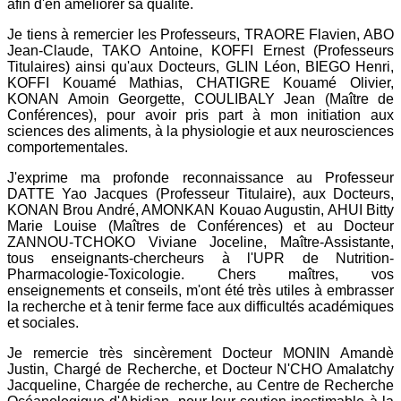
afin d'en améliorer sa qualité.
Je tiens à remercier les Professeurs, TRAORE Flavien, ABO
Jean-Claude, TAKO Antoine, KOFFI Ernest (Professeurs
Titulaires) ainsi qu'aux Docteurs, GLIN Léon, BIEGO Henri,
KOFFI Kouamé Mathias, CHATIGRE Kouamé Olivier,
KONAN Amoin Georgette, COULIBALY Jean (Maître de
Conférences), pour avoir pris part à mon initiation aux
sciences des aliments, à la physiologie et aux neurosciences
comportementales.
J'exprime ma profonde reconnaissance au Professeur
DATTE Yao Jacques (Professeur Titulaire), aux Docteurs,
KONAN Brou André, AMONKAN Kouao Augustin, AHUI Bitty
Marie Louise (Maîtres de Conférences) et au Docteur
ZANNOU-TCHOKO Viviane Joceline, Maître-Assistante,
tous enseignants-chercheurs à l'UPR de Nutrition-
Pharmacologie-Toxicologie. Chers maîtres, vos
enseignements et conseils, m'ont été très utiles à embrasser
la recherche et à tenir ferme face aux difficultés académiques
et sociales.
Je remercie très sincèrement Docteur MONIN Amandè
Justin, Chargé de Recherche, et Docteur N'CHO Amalatchy
Jacqueline, Chargée de recherche, au Centre de Recherche