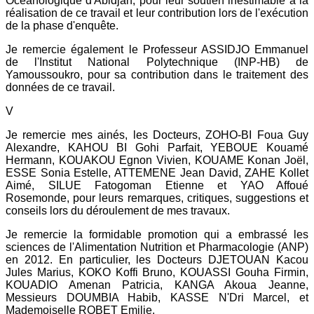
Océanologique d'Abidjan, pour leur soutien inestimable à la
réalisation de ce travail et leur contribution lors de l'exécution
de la phase d'enquête.
Je remercie également le Professeur ASSIDJO Emmanuel
de l'Institut National Polytechnique (INP-HB) de
Yamoussoukro, pour sa contribution dans le traitement des
données de ce travail.
V
Je remercie mes ainés, les Docteurs, ZOHO-BI Foua Guy
Alexandre, KAHOU BI Gohi Parfait, YEBOUE Kouamé
Hermann, KOUAKOU Egnon Vivien, KOUAME Konan Joël,
ESSE Sonia Estelle, ATTEMENE Jean David, ZAHE Kollet
Aimé, SILUE Fatogoman Etienne et YAO Affoué
Rosemonde, pour leurs remarques, critiques, suggestions et
conseils lors du déroulement de mes travaux.
Je remercie la formidable promotion qui a embrassé les
sciences de l'Alimentation Nutrition et Pharmacologie (ANP)
en 2012. En particulier, les Docteurs DJETOUAN Kacou
Jules Marius, KOKO Koffi Bruno, KOUASSI Gouha Firmin,
KOUADIO Amenan Patricia, KANGA Akoua Jeanne,
Messieurs DOUMBIA Habib, KASSE N'Dri Marcel, et
Mademoiselle ROBET Emilie.