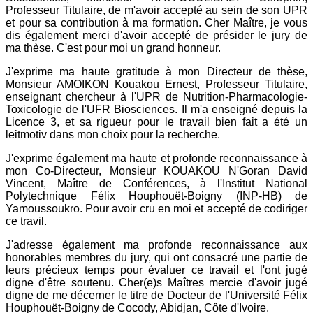
Professeur Titulaire, de m'avoir accepté au sein de son UPR
et pour sa contribution à ma formation. Cher Maître, je vous
dis également merci d'avoir accepté de présider le jury de
ma thèse. C'est pour moi un grand honneur.
J'exprime ma haute gratitude à mon Directeur de thèse,
Monsieur AMOIKON Kouakou Ernest, Professeur Titulaire,
enseignant chercheur à l'UPR de Nutrition-Pharmacologie-
Toxicologie de l'UFR Biosciences. Il m'a enseigné depuis la
Licence 3, et sa rigueur pour le travail bien fait a été un
leitmotiv dans mon choix pour la recherche.
J'exprime également ma haute et profonde reconnaissance à
mon Co-Directeur, Monsieur KOUAKOU N'Goran David
Vincent, Maître de Conférences, à l'Institut National
Polytechnique Félix Houphouët-Boigny (INP-HB) de
Yamoussoukro. Pour avoir cru en moi et accepté de codiriger
ce travil.
J'adresse également ma profonde reconnaissance aux
honorables membres du jury, qui ont consacré une partie de
leurs précieux temps pour évaluer ce travail et l'ont jugé
digne d'être soutenu. Cher(e)s Maîtres mercie d'avoir jugé
digne de me décerner le titre de Docteur de l'Université Félix
Houphouët-Boigny de Cocody, Abidjan, Côte d'Ivoire.