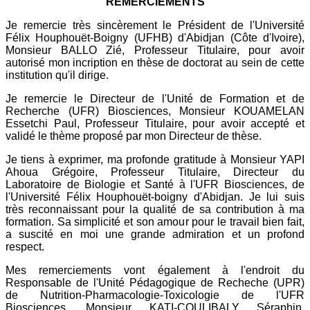
REMERCIEMENTS
Je remercie très sincèrement le Président de l'Université
Félix Houphouët-Boigny (UFHB) d'Abidjan (Côte d'Ivoire),
Monsieur BALLO Zié, Professeur Titulaire, pour avoir
autorisé mon incription en thèse de doctorat au sein de cette
institution qu'il dirige.
Je remercie le Directeur de l'Unité de Formation et de
Recherche (UFR) Biosciences, Monsieur KOUAMELAN
Essetchi Paul, Professeur Titulaire, pour avoir accepté et
validé le thème proposé par mon Directeur de thèse.
Je tiens à exprimer, ma profonde gratitude à Monsieur YAPI
Ahoua Grégoire, Professeur Titulaire, Directeur du
Laboratoire de Biologie et Santé à l'UFR Biosciences, de
l'Université Félix Houphouët-boigny d'Abidjan. Je lui suis
très reconnaissant pour la qualité de sa contribution à ma
formation. Sa simplicité et son amour pour le travail bien fait,
a suscité en moi une grande admiration et un profond
respect.
Mes remerciements vont également à l'endroit du
Responsable de l'Unité Pédagogique de Recheche (UPR)
de Nutrition-Pharmacologie-Toxicologie de l'UFR
Biosciences, Monsieur KATI-COULIBALY Séraphin,