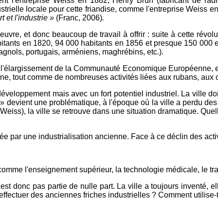
ent l'entreprise Weiss en 1882, Henry Brun (fabricant de ra
trielle locale pour cette friandise, comme l'entreprise Weiss en 
t et l'industrie »
(Franc, 2006)
.
oeuvre, et donc beaucoup de travail à offrir : suite à cette révol
bitants en 1820, 94 000 habitants en 1856 et presque 150 000 e
gnols, portugais, arméniens, maghrébins, etc.).
'élargissement de la Communauté Economique Européenne, et la v
e, tout comme de nombreuses activités liées aux rubans, aux cycle
 développement mais avec un fort potentiel industriel. La ville 
» devient une problématique, à l'époque où la ville a perdu des 
eiss), la ville se retrouve dans une situation dramatique. Quell
e par une industrialisation ancienne. Face à ce déclin des activi
omme l'enseignement supérieur, la technologie médicale, le trai
est donc pas partie de nulle part. La ville a toujours inventé, e
 effectuer des anciennes friches industrielles ? Comment utilise-