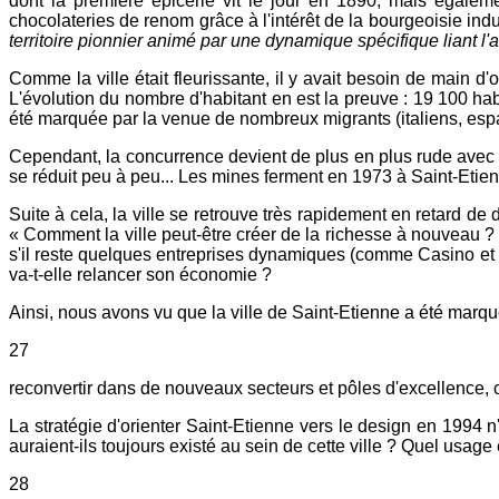
dont la première épicerie vit le jour en 1890, mais égalem
chocolateries de renom grâce à l'intérêt de la bourgeoisie indus
territoire pionnier animé par une dynamique spécifique liant l'ar
Comme la ville était fleurissante, il y avait besoin de main d'
L'évolution du nombre d'habitant en est la preuve : 19 100 ha
été marquée par la venue de nombreux migrants (italiens, espa
Cependant, la concurrence devient de plus en plus rude avec l
se réduit peu à peu... Les mines ferment en 1973 à Saint-Etienn
Suite à cela, la ville se retrouve très rapidement en retard de
« Comment la ville peut-être créer de la richesse à nouveau ? 
s'il reste quelques entreprises dynamiques (comme Casino et W
va-t-elle relancer son économie ?
Ainsi, nous avons vu que la ville de Saint-Etienne a été marqué
27
reconvertir dans de nouveaux secteurs et pôles d'excellence, c
La stratégie d'orienter Saint-Etienne vers le design en 1994 n'
auraient-ils toujours existé au sein de cette ville ? Quel usage
28