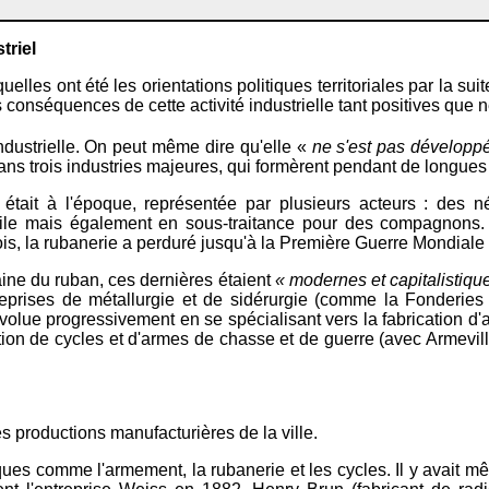
triel
elles ont été les orientations politiques territoriales par la su
conséquences de cette activité industrielle tant positives que n
industrielle. On peut même dire qu'elle «
ne s'est pas développée
 dans trois industries majeures, qui formèrent pendant de longues 
ne était à l'époque, représentée par plusieurs acteurs : des 
icile mais également en sous-traitance pour des compagnons. 
ois, la rubanerie a perduré jusqu'à la Première Guerre Mondiale
maine du ruban, ces dernières étaient
« modernes et capitalistiqu
ises de métallurgie et de sidérurgie (comme la Fonderies de l
volue progressivement en se spécialisant vers la fabrication d
ction de cycles et d'armes de chasse et de guerre (avec Armevi
productions manufacturières de la ville.
ques comme l'armement, la rubanerie et les cycles. Il y avait m