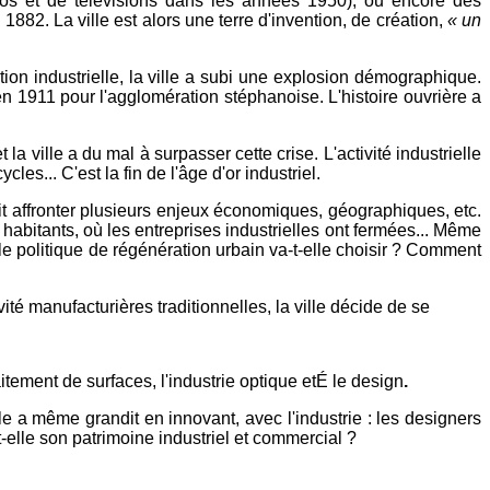
dios et de télévisions dans les années 1950), ou encore des
1882. La ville est alors une terre d'invention, de création,
« un
ution industrielle, la ville a subi une explosion démographique.
n 1911 pour l'agglomération stéphanoise. L'histoire ouvrière a
ille a du mal à surpasser cette crise. L'activité industrielle
s... C'est la fin de l'âge d'or industriel.
doit affronter plusieurs enjeux économiques, géographiques, etc.
habitants, où les entreprises industrielles ont fermées... Même
e politique de régénération urbain va-t-elle choisir ? Comment
té manufacturières traditionnelles, la ville décide de se
tement de surfaces, l'industrie optique etÉ le design
.
lle a même grandit en innovant, avec l'industrie : les designers
t-elle son patrimoine industriel et commercial ?