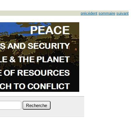
précédent
sommaire
suivant