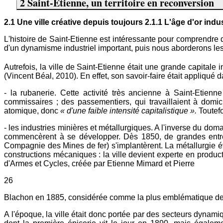
2 Saint-Etienne, un territoire en reconversion
2.1 Une ville créative depuis toujours
2.1.1 L'âge d'or indus
L'histoire de Saint-Etienne est intéressante pour comprendre qu
d'un dynamisme industriel important, puis nous aborderons les 
Autrefois, la ville de Saint-Etienne était une grande capitale 
(Vincent Béal, 2010). En effet, son savoir-faire était appliqué
- la rubanerie. Cette activité très ancienne à Saint-Etien
commissaires ; des passementiers, qui travaillaient à dom
atomique, donc
« d'une faible intensité capitalistique ».
Toutef
- les industries minières et métallurgiques. A l'inverse du do
commencèrent à se développer. Dès 1850, de grandes entrepr
Compagnie des Mines de fer) s'implantèrent. La métallurgie é
constructions mécaniques : la ville devient experte en produ
d'Armes et Cycles, créée par Etienne Mimard et Pierre
26
Blachon en 1885, considérée comme la plus emblématique des 
A l'époque, la ville était donc portée par des secteurs dynami