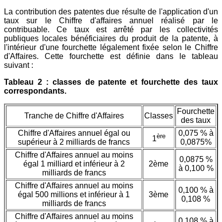
La contribution des patentes due résulte de l'application d'un
taux sur le Chiffre d'affaires annuel réalisé par le
contribuable. Ce taux est arrêté par les collectivités
publiques locales bénéficiaires du produit de la patente, à
l'intérieur d'une fourchette légalement fixée selon le Chiffre
d'Affaires. Cette fourchette est définie dans le tableau
suivant :
Tableau 2 : classes de patente et fourchette des taux
correspondants.
Fourchette
Tranche de Chiffre d'Affaires
Classes
des taux
Chiffre d'Affaires annuel égal ou
0,075 % à
ère
1
supérieur à 2 milliards de francs
0,0875%
Chiffre d'Affaires annuel au moins
0,0875 %
égal 1 milliard et inférieur à 2
2ème
à 0,100 %
milliards de francs
Chiffre d'Affaires annuel au moins
0,100 % à
égal 500 millions et inférieur à 1
3ème
0,108 %
milliards de francs
Chiffre d'Affaires annuel au moins
0,108 % à