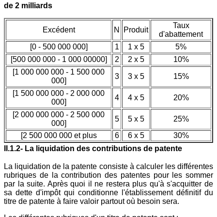
de 2 milliards
Taux
Excédent
N
Produit
d'abattement
[0 - 500 000 000]
1
1 x 5
5%
[500 000 000 - 1 000 00000]
2
2 x 5
10%
[1 000 000 000 - 1 500 000
3
3 x 5
15%
000]
[1 500 000 000 - 2 000 000
4
4 x 5
20%
000]
[2 000 000 000 - 2 500 000
5
5 x 5
25%
000]
[2 500 000 000 et plus
6
6 x 5
30%
II.1.2- La liquidation des contributions de patente
La liquidation de la patente consiste à calculer les différentes
rubriques de la contribution des patentes pour les sommer
par la suite. Après quoi il ne restera plus qu'à s'acquitter de
sa dette d'impôt qui conditionne l'établissement définitif du
titre de patente à faire valoir partout où besoin sera.