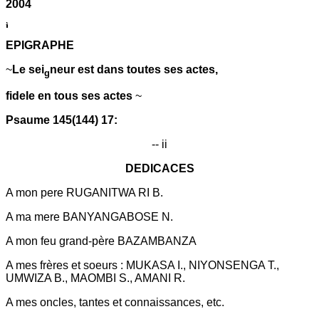
2004
EPIGRAPHE
~
Le sei
neur est dans toutes ses actes,
g
fidele en tous ses actes
~
Psaume 145(144) 17:
-- ii
DEDICACES
A mon pere RUGANITWA RI B.
A ma mere BANYANGABOSE N.
A mon feu grand-père BAZAMBANZA
A mes frères et soeurs : MUKASA I., NIYONSENGA T.,
UMWIZA B., MAOMBI S., AMANI R.
A mes oncles, tantes et connaissances, etc.