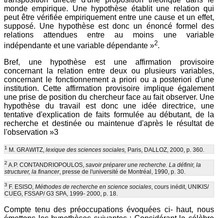
monde empirique. Une hypothèse établit une relation qui
peut être vérifiée empiriquement entre une cause et un effet,
supposé. Une hypothèse est donc un énoncé formel des
relations attendues entre au moins une variable
2
indépendante et une variable dépendante »
.
Bref, une hypothèse est une affirmation provisoire
concernant la relation entre deux ou plusieurs variables,
concernant le fonctionnement a priori ou a posteriori d'une
institution. Cette affirmation provisoire implique également
une prise de position du chercheur face au fait observer. Une
hypothèse du travail est donc une idée directrice, une
tentative d'explication de faits formulée au débutant, de la
recherche et destinée ou maintenue d'après le résultat de
l'observation »3
1
M. GRAWITZ,
lexique des sciences sociales,
Paris, DALLOZ, 2000, p. 360.
2
A.P. CONTANDRIOPOULOS,
savoir préparer une recherche. La définir, la
structurer, la financer
, presse de l'université de Montréal, 1990, p. 30.
3
F. ESISO,
Méthodes de recherche en science sociales
, cours inédit, UNIKIS/
CUEG, FSSAP/ G3 SPA, 1999- 2000, p. 18.
Compte tenu des préoccupations évoquées ci- haut, nous