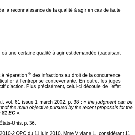
 de la reconnaissance de la qualité à agir en cas de faute
trés où une certaine qualité à agir est demandée (traduisant
75
t à réparation
des infractions au droit de la concurrence
culier à l'entreprise contrevenante. En outre, les juges
ctif d'action. Plus précisément, celui-ci découle de l'effet
, vol. 61 issue 1 march 2002, p. 38 : «
the judgment can be
ent of the main objective pursued by the recent proposals for the
le 81 EC
».
tats-Unis, p. 36.
n°2010-2 QPC du 11 juin 2010, Mme Viviane L., considérant 11 :