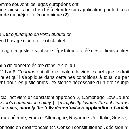
mme souvent les juges européens ont
nce, ainsi ils ont cherché à étendre son application par le biais
fonde du préjudice économique (2).
le «
titre juridique en vertu duquel on
nd l'usage d'un droit substantiel.
our agir en justice sauf si le législateur a créé des actions atti
up de tonnerre éclate dans le ciel du
1 l'arrêt
Courage
qui affirme, malgré le vide textuel, que le droi
 et qu'il s'applique dans certaines conditions à tous, du parti
ient pour les justiciables l'existence nécessaire d'un droit subje
al activism or consistent approach ?, Cambridge Law Journal
ion's competition policy.
[...]
it implicitly favours the achievem
ion rules,
namely the fully decentralised application of artic
 européenne, France, Allemagne, Royaume-Uni, Italie, Suisse, É
onnelle en droit français (
cf.
Conseil constitutionnel, décision 