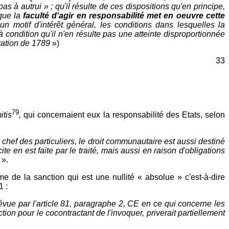
as à autrui » ; qu'il résulte de ces dispositions qu'en principe,
 que la
faculté d'agir en responsabilité met en oeuvre cette
un motif d'intérêt général, les conditions dans lesquelles la
à condition qu'il n'en résulte pas une atteinte disproportionnée
laration de 1789
»)
33
79
itis
,
qui concernaient eux la responsabilité des Etats, selon
hef des particuliers, le droit communautaire est aussi destiné
e en est faite par le traité, mais aussi en raison d'obligations
s
».
me de la sanction qui est une nullité « absolue » c'est-à-dire
1 :
révue par l'article 81, paragraphe 2, CE en ce qui concerne les
ion pour le cocontractant de l'invoquer, priverait partiellement