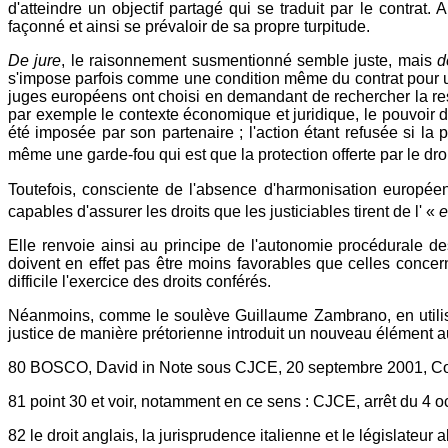
d'atteindre un objectif partagé qui se traduit par le contrat.
façonné et ainsi se prévaloir de sa propre turpitude.
De jure
, le raisonnement susmentionné semble juste, mais
d
s'impose parfois comme une condition même du contrat pour une
juges européens ont choisi en demandant de rechercher la re
par exemple le contexte économique et juridique, le pouvoir de 
été imposée par son partenaire ; l'action étant refusée si l
même une garde-fou qui est que la protection offerte par le dr
Toutefois, consciente de l'absence d'harmonisation européen
capables d'assurer les droits que les justiciables tirent de l' «
e
Elle renvoie ainsi au principe de l'autonomie procédurale de
doivent en effet pas être moins favorables que celles conce
difficile l'exercice des droits conférés.
Néanmoins, comme le soulève Guillaume Zambrano, en utilisant
justice de manière prétorienne introduit un nouveau élément au
80 BOSCO, David in Note sous CJCE, 20 septembre 2001, Coura
81 point 30 et voir, notamment en ce sens : CJCE, arrêt du 4 
82 le droit anglais, la jurisprudence italienne et le législateur