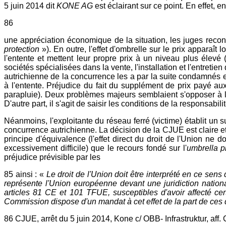
5 juin 2014 dit
KONE AG
est éclairant sur ce point. En effet, 
86
une appréciation économique de la situation, les juges reconn
protection
»). En outre, l'effet d'ombrelle sur le prix apparaît
l'entente et mettent leur propre prix à un niveau plus élevé
sociétés spécialisées dans la vente, l'installation et l'entreti
autrichienne de la concurrence les a par la suite condamnés e
à l'entente. Préjudice du fait du supplément de prix payé au
parapluie). Deux problèmes majeurs semblaient s'opposer à la r
D'autre part, il s'agit de saisir les conditions de la responsabili
Néanmoins, l'exploitante du réseau ferré (victime) établit un
concurrence autrichienne. La décision de la CJUE est claire et
principe d'équivalence (l'effet direct du droit de l'Union ne d
excessivement difficile) que le recours fondé sur l'
umbrella p
préjudice prévisible par les
85 ainsi : «
Le droit de l'Union doit être interprété en ce se
représente l'Union européenne devant une juridiction nationa
articles 81 CE et 101 TFUE, susceptibles d'avoir affecté cert
Commission dispose d'un mandat à cet effet de la part de ces 
86 CJUE, arrêt du 5 juin 2014, Kone c/ OBB- Infrastruktur, aff.