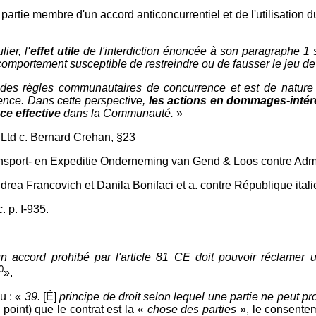
 partie membre d'un accord anticoncurrentiel et de l'utilisation 
lier, l
'effet utile
de l'interdiction énoncée à son paragraphe 1
omportement susceptible de restreindre ou de fausser le jeu de
nel des règles communautaires de concurrence et est de natur
rence. Dans cette perspective,
les actions en dommages-intérê
ce effective
dans la Communauté.
»
 Ltd c. Bernard Crehan, §23
nsport- en Expeditie Onderneming van Gend & Loos contre Adminis
rea Francovich et Danila Bonifaci et a. contre République italie
. p. I-935.
n accord prohibé par l'article 81 CE doit pouvoir réclamer 
0
».
u : «
39.
[É]
principe de droit selon lequel une partie ne peut pr
point) que le contrat est la «
chose des parties
», le consente