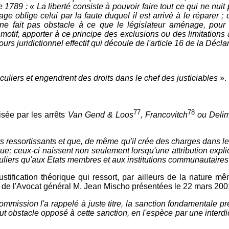
1789 : « La liberté consiste à pouvoir faire tout ce qui ne nuit p
 oblige celui par la faute duquel il est arrivé à le réparer ;
e ne fait pas obstacle à ce que le législateur aménage, pour 
l motif, apporter à ce principe des exclusions ou des limitations 
cours juridictionnel effectif qui découle de l'article 16 de la Déc
ticuliers et engendrent des droits dans le chef des justiciables
».
77
78
lisée par les arrêts
Van Gend & Loos
, Francovitch
ou Delim
ressortissants et que, de même qu'il crée des charges dans le c
ue; ceux-ci naissent non seulement lorsqu'une attribution explicit
iculiers qu'aux Etats membres et aux institutions communautaire
ustification théorique qui ressort, par ailleurs de la nature mê
de l'Avocat général M. Jean Mischo présentées le 22 mars 200
Commission l'a rappelé à juste titre, la sanction fondamentale p
ut obstacle opposé à cette sanction, en l'espèce par une interdict