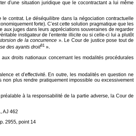
fiter d'une situation juridique que le cocontractant a lui même
re le contrat. Le déséquilibre dans la négociation contractuelle
conomiquement forte). C'est cette solution pragmatique que les
e aux juges dans leurs appréciations souveraines de regarder
le instigateur de l'entente illicite ou si celle-ci lui a plutôt
distorsion de la concurrence
». Le Cour de justice pose tout de
81
se des ayants droit
».
s aux droits nationaux concernant les modalités procédurales
ence et d'effectivité. En outre, les modalités en question ne
pas non plus rendre pratiquement impossible ou excessivement
réalable à la responsabilité de la partie adverse, la Cour de
, AJ 462
p. 2955, point 14