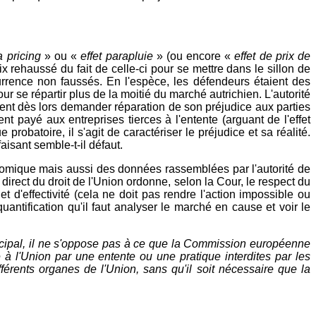
 pricing
» ou «
effet parapluie
» (ou encore «
effet de prix de
rix rehaussé du fait de celle-ci pour se mettre dans le sillon de
currence non faussés. En l'espèce, les défendeurs étaient des
ur se répartir plus de la moitié du marché autrichien. L'autorité
ient dès lors demander réparation de son préjudice aux parties
 payé aux entreprises tierces à l'entente (arguant de l'effet
obatoire, il s'agit de caractériser le préjudice et sa réalité.
faisant semble-t-il défaut.
conomique mais aussi des données rassemblées par l'autorité de
et direct du droit de l'Union ordonne, selon la Cour, le respect du
et d'effectivité (cela ne doit pas rendre l'action impossible ou
antification qu'il faut analyser le marché en cause et voir le
rincipal, il ne s'oppose pas à ce que la Commission européenne
 à l'Union par une entente ou une pratique interdites par les
fférents organes de l'Union, sans qu'il soit nécessaire que la