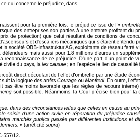
en ce qui concerne le préjudice, dans
aissent pour la première fois, le préjudice issu de l'«
umbrella
 lorsque des entreprises non parties à une entente profitent du p
 (prix de protection) que celui résultant de conditions de con
en d'ascenseurs et d'escaliers mécaniques qui s'étaient entendu po
t la société OBB-Infrastruktur AG, exploitante de réseau ferré v
x défendeurs mais aussi pour 1.8 millions d'euros un supplément
econnaissance de ce préjudice. D'une part, d'un point de vue pr
té civile du pays, la
lex causae
; en l'espèce le lien de causalité 
 surcoût direct découlant de l'effet d'ombrelle par une étude é
 suit la logique des arrêts
Courage
ou
Manfredi
. En outre, l'eff
oit pas être moins favorable que les règles de recours interne) 
ricing
soit possible. Néanmoins, la Cour précise bien pour la qu
ns que, dans des circonstances telles que celles en cause au p
le saisie d'une action civile en réparation du préjudice causé
ains marchés publics passés par différentes institutions et di
derniers.
» (arrêt cité
supra
)
 C-557/12.