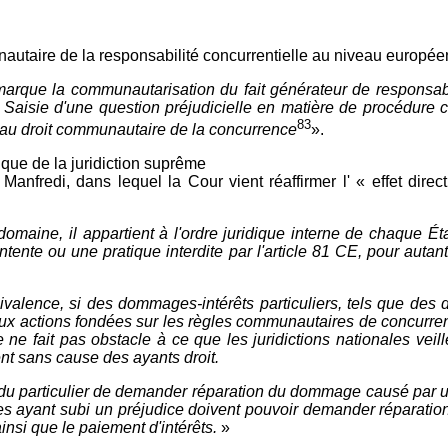
autaire de la responsabilité concurrentielle au niveau européen
n marque la communautarisation du fait générateur de responsabil
isie d'une question préjudicielle en matière de procédure civ
83
n au droit communautaire de la concurrence
».
ique de la juridiction suprême
anfredi, dans lequel la Cour vient réaffirmer l' « effet direc
maine, il appartient à l'ordre juridique interne de chaque Éta
ente ou une pratique interdite par l'article 81 CE, pour autant 
ivalence, si des dommages-intérêts particuliers, tels que des
ux actions fondées sur les règles communautaires de concurrenc
ne fait pas obstacle à ce que les juridictions nationales veill
nt sans cause des ayants droit.
droit du particulier de demander réparation du dommage causé pa
nnes ayant subi un préjudice doivent pouvoir demander répara
si que le paiement d'intérêts.
»