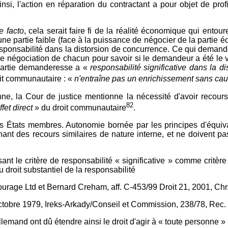
 Ainsi, l'action en réparation du contractant a pour objet de pro
e facto
, cela serait faire fi de la réalité économique qui entou
 partie faible (face à la puissance de négocier de la partie é
sponsabilité dans la distorsion de concurrence. Ce qui demand
négociation de chacun pour savoir si le demandeur a été le véritab
a partie demanderesse a «
responsabilité significative dans la 
oit communautaire : «
n'entraîne pas un enrichissement sans cau
ne, la Cour de justice mentionne la nécessité d'avoir recour
82
ffet direct
» du droit communautaire
.
s États membres. Autonomie bornée par les principes d'équival
rnant des recours similaires de nature interne, et ne doivent 
 le critère de responsabilité « significative » comme critère p
 droit substantiel de la responsabilité
ge Ltd et Bernard Creham, aff. C-453/99 Droit 21, 2001, Chr.
octobre 1979, Ireks-Arkady/Conseil et Commission, 238/78, Rec. 
 allemand ont dû étendre ainsi le droit d'agir à « toute personne »