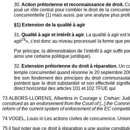
30.
Action prétorienne et reconnaissance de droit.
Co
joué un rôle central pour combler le droit de la concurre
concurrentielle (1) mais aussi, par une analyse plus pro
§1) Extension de la qualité à agir
31.
Qualité à agir et intérêt à agir.
La qualité à agir est 
74
agit
», c'est donc au niveau processuel la forme que pre
Par principe, la démonstration de l'intérêt à agir suffit p
ainsi une certaine politique juridique).
32.
Extension prétorienne du droit à réparation.
Un co
temple concurrentiel quand résonne le 20 septembre 200
tire son fondement des principes du droit communautaire
pointent que le droit substantiel et son effectivité signif
direct horizontal des articles 101 et 102 TFUE qui
73 ALBORS-LLORENS, Albertina in Courage v. Crehan: Judici
construed as an endorsement from the Court of
[...]
the Commiss
reform of the current system of enforcement of the EC competit
74 VOGEL, Louis in Les actions civiles de concurrence. Union
75 il faut noter que ce droit à réparation a une assise constituti