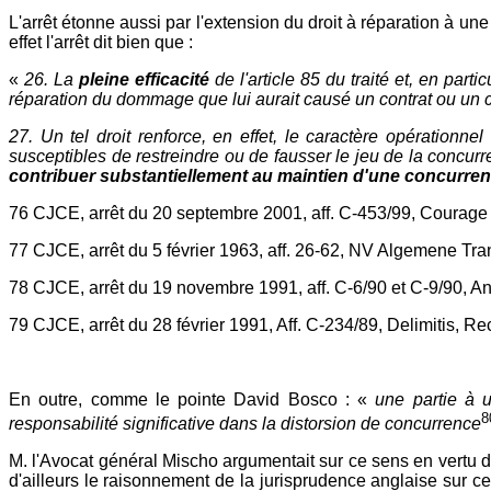
L'arrêt étonne aussi par l'extension du droit à réparation à une
effet l'arrêt dit bien que :
«
26. La
pleine efficacité
de l'article 85 du traité et, en particu
réparation du dommage que lui aurait causé un contrat ou un c
27. Un tel droit renforce, en effet, le caractère opération
susceptibles de restreindre ou de fausser le jeu de la concur
contribuer substantiellement au maintien d'une concurren
76 CJCE, arrêt du 20 septembre 2001, aff. C-453/99, Courage
77 CJCE, arrêt du 5 février 1963, aff. 26-62, NV Algemene Tra
78 CJCE, arrêt du 19 novembre 1991, aff. C-6/90 et C-9/90, And
79 CJCE, arrêt du 28 février 1991, Aff. C-234/89, Delimitis, Rec
En outre, comme le pointe David Bosco : «
une partie à u
8
responsabilité significative dans la distorsion de concurrence
M. l'Avocat général Mischo argumentait sur ce sens en vertu d
d'ailleurs le raisonnement de la jurisprudence anglaise sur ce 