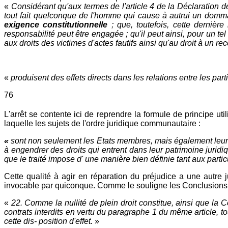
«
Considérant qu'aux termes de l'article 4 de la Déclaration de 
tout fait quelconque de l'homme qui cause à autrui un dommage
exigence constitutionnelle
; que, toutefois, cette dernièr
responsabilité peut être engagée ; qu'il peut ainsi, pour un te
aux droits des victimes d'actes fautifs ainsi qu'au droit à un re
«
produisent des effets directs dans les relations entre les par
76
L'arrêt se contente ici de reprendre la formule de principe uti
laquelle les sujets de l'ordre juridique communautaire :
«
sont non seulement les Etats membres, mais également leurs 
à engendrer des droits qui entrent dans leur patrimoine juridiq
que le traité impose d' une manière bien définie tant aux part
Cette qualité à agir en réparation du préjudice a une autre j
invocable par quiconque. Comme le souligne les Conclusions 
«
22. Comme la nullité de plein droit constitue, ainsi que la 
contrats interdits en vertu du paragraphe 1 du même article, to
cette dis- position d'effet.
»