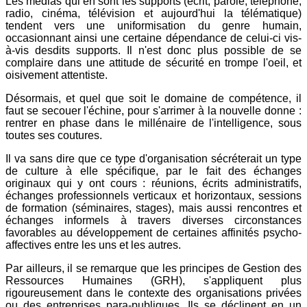
Les médias qui en sont les supports (écrit, parole, téléphone,
radio, cinéma, télévision et aujourd'hui la télématique)
tendent vers une uniformisation du genre humain,
occasionnant ainsi une certaine dépendance de celui-ci vis-
à-vis desdits supports. Il n'est donc plus possible de se
complaire dans une attitude de sécurité en trompe l'oeil, et
oisivement attentiste.
Désormais, et quel que soit le domaine de compétence, il
faut se secouer l'échine, pour s'arrimer à la nouvelle donne :
rentrer en phase dans le millénaire de l'intelligence, sous
toutes ses coutures.
Il va sans dire que ce type d'organisation sécréterait un type
de culture à elle spécifique, par le fait des échanges
originaux qui y ont cours : réunions, écrits administratifs,
échanges professionnels verticaux et horizontaux, sessions
de formation (séminaires, stages), mais aussi rencontres et
échanges informels à travers diverses circonstances
favorables au développement de certaines affinités psycho-
affectives entre les uns et les autres.
Par ailleurs, il se remarque que les principes de Gestion des
Ressources Humaines (GRH), s'appliquent plus
rigoureusement dans le contexte des organisations privées
ou des entreprises para-publiques. Ils se déclinent en un