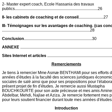
2- Master expert coach, Ecole Hassania des travaux
publics...................................................................................26
II- les cabinets de coaching et de conseil
.........................27
III- Témoignages sur les avantages de coaching. (cas conc
........................................................................................28
Conclusion
....................................................................30
ANNEXE
.........................................................................................
Sites Internet et articles
..............................................................
Remerciements
Je tiens à remercier Mme Asmæ BENTHAMI pour ses efforts 
années d'études à la faculté des sciences juridiques économi
sociales de salé ainsi que pour ses propositions pour l'élabor
présent projet de fin d'études. Je remercie aussi Mustapha
BOUCHKOURTE pour son aide précieuse et mes amis Amine,
Abdelbar, Mehdi, Najlae et Aziza. Je remercie fortement mes p
pour leurs soutient financier durant toute mes années d'études
Introduction