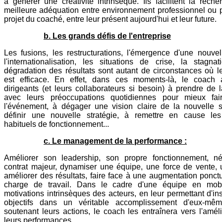
à générer une créativité intrinsèque. Ils facilitent la rech
meilleure adéquation entre environnement professionnel ou p
projet du coaché, entre leur présent aujourd'hui et leur future.
b. Les grands défis de l'entreprise
Les fusions, les restructurations, l'émergence d'une nouvell
l'internationalisation, les situations de crise, la stagna
dégradation des résultats sont autant de circonstances où l
est efficace. En effet, dans ces moments-là, le coach 
dirigeants (et leurs collaborateurs si besoin) à prendre de 
avec leurs préoccupations quotidiennes pour mieux fai
l'événement, à dégager une vision claire de la nouvelle si
définir une nouvelle stratégie, à remettre en cause l
habituels de fonctionnement...
c. Le management de la performance :
Améliorer son leadership, son propre fonctionnement, n
contrat majeur, dynamiser une équipe, une force de vente, 
améliorer des résultats, faire face à une augmentation ponct
charge de travail. Dans le cadre d'une équipe en mobi
motivations intrinsèques des acteurs, en leur permettant d'ins
objectifs dans un véritable accomplissement d'eux-mê
soutenant leurs actions, le coach les entraînera vers l'amél
leurs performances.