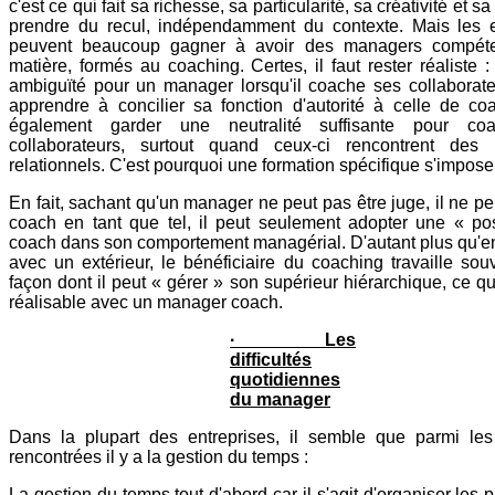
c'est ce qui fait sa richesse, sa particularité, sa créativité et s
prendre du recul, indépendamment du contexte. Mais les e
peuvent beaucoup gagner à avoir des managers compéte
matière, formés au coaching. Certes, il faut rester réaliste :
ambiguïté pour un manager lorsqu'il coache ses collaborateu
apprendre à concilier sa fonction d'autorité à celle de coa
également garder une neutralité suffisante pour co
collaborateurs, surtout quand ceux-ci rencontrent des
relationnels. C'est pourquoi une formation spécifique s'impose
En fait, sachant qu'un manager ne peut pas être juge, il ne pe
coach en tant que tel, il peut seulement adopter une « po
coach dans son comportement managérial. D'autant plus qu'e
avec un extérieur, le bénéficiaire du coaching travaille sou
façon dont il peut « gérer » son supérieur hiérarchique, ce qu
réalisable avec un manager coach.
· Les
difficultés
quotidiennes
du manager
Dans la plupart des entreprises, il semble que parmi les d
rencontrées il y a la gestion du temps :
La gestion du temps tout d'abord car il s'agit d'organiser les pr