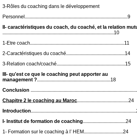
3-Rôles du coaching dans le développement
Personnel....................................................................................9
II- caractéristiques du coach, du coaché, et la relation mut
...........................................................................................10
1-Etre coach.............................................................................11
2-Caractéristiques du coaché................................................14
3-Relation coach/coaché........................................................15
III- qu'est ce que le coaching peut apporter au
management ?
............................................................18
Conclusion
....................................................................................
Chapitre 2 le coaching au Maroc
..........................................24
Introduction
....................................................................................
I- Institut de formation de coaching
...................................24
1- Formation sur le coaching à l' HEM................................24