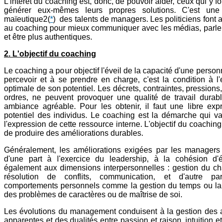
L'intérêt du coaching est, donc, de pouvoir aider, ceux qui y fo
générer eux-mêmes leurs propres solutions. C'est une
maïeutique2
(
*
) des talents de managers. Les politiciens font 
au coaching pour mieux communiquer avec les médias, parler
et être plus authentiques.
2. L'objectif du coaching
Le coaching a pour objectif l'éveil de la capacité d'une person
percevoir et à se prendre en charge, c'est la condition à l
optimale de son potentiel. Les décrets, contraintes, pression
ordres, ne peuvent provoquer une qualité de travail durab
ambiance agréable. Pour les obtenir, il faut une libre exp
potentiel des individus. Le coaching est la démarche qui va
l'expression de cette ressource interne. L'objectif du coachin
de produire des améliorations durables.
Généralement, les améliorations exigées par les managers 
d'une part à l'exercice du leadership, à la cohésion d'
également aux dimensions interpersonnelles : gestion du c
résolution de conflits, communication, et d'autre p
comportements personnels comme la gestion du temps ou la 
des problèmes de caractères ou de maîtrise de soi.
Les évolutions du management conduisent à la gestion des 
apparentes et des dualités entre passion et raison, intuition et