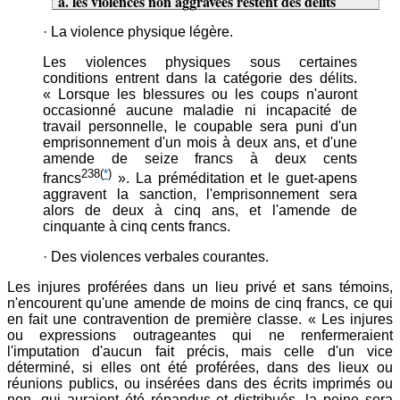
a. les violences non aggravées restent des délits
· La violence physique légère.
Les violences physiques sous certaines
conditions entrent dans la catégorie des délits.
« Lorsque les blessures ou les coups n'auront
occasionné aucune maladie ni incapacité de
travail personnelle, le coupable sera puni d'un
emprisonnement d'un mois à deux ans, et d'une
amende de seize francs à deux cents
238
(
*
)
francs
». La préméditation et le guet-apens
aggravent la sanction, l'emprisonnement sera
alors de deux à cinq ans, et l'amende de
cinquante à cinq cents francs.
· Des violences verbales courantes.
Les injures proférées dans un lieu privé et sans témoins,
n'encourent qu'une amende de moins de cinq francs, ce qui
en fait une contravention de première classe. « Les injures
ou expressions outrageantes qui ne renfermeraient
l'imputation d'aucun fait précis, mais celle d'un vice
déterminé, si elles ont été proférées, dans des lieux ou
réunions publics, ou insérées dans des écrits imprimés ou
non, qui auraient été répandus et distribués, la peine sera