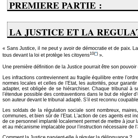
PREMIERE PARTIE :
LA JUSTICE ET LA REGULA
« Sans Justice, il ne peut y avoir de démocratie et de paix. La 
10
(
*
)
tous devant la loi et protège les citoyens
».
Une première définition de la Justice pourrait être son pouvoir 
Les infractions contreviennent au fragile équilibre entre l'or
normes locales et celles de l'Etat, les autorités, pour garant
adapter, est obligée de se hiérarchiser. Chaque tribunal à
l'étendue possible des contraventions dans le but de régler d'
son auteur devant le tribunal adapté. S'il est reconnu coupabl
Les soldats de la régulation sociale sont nombreux, maires,
communes, et bien sûr de l'Etat. L'action de ces agents est ind
de ce personnel implanté localement permet de mettre à jour l
et au mécanisme implacable pour l'instruction nécessaire de l'a
Comment la Justice parvient-elle à réguler la délinquance ?