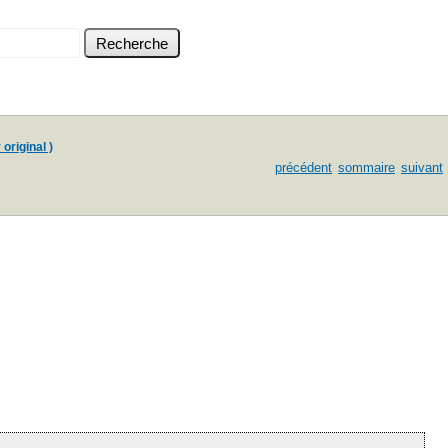
 original )
précédent
sommaire
suivant