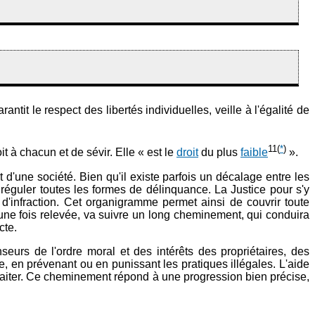
ntit le respect des libertés individuelles, veille à l'égalité de
11
(
*
)
t à chacun et de sévir. Elle « est le
droit
du plus
faible
».
 d'une société. Bien qu'il existe parfois un décalage entre les
e réguler toutes les formes de délinquance. La Justice pour s'y
'infraction. Cet organigramme permet ainsi de couvrir toute
, une fois relevée, va suivre un long cheminement, qui conduira
cte.
eurs de l'ordre moral et des intérêts des propriétaires, des
me, en prévenant ou en punissant les pratiques illégales. L'aide
traiter. Ce cheminement répond à une progression bien précise,