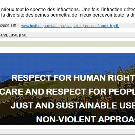
mieux tout le spectre des infractions. Une fois l'infraction dé
n la diversité des peines permettra de mieux percevoir toute la 
04/2009. URL :
www.justice.gouv.fr/art_pix/plaquette_justiceenfrance_fr.pdf
.
mand, 1850, p 50.