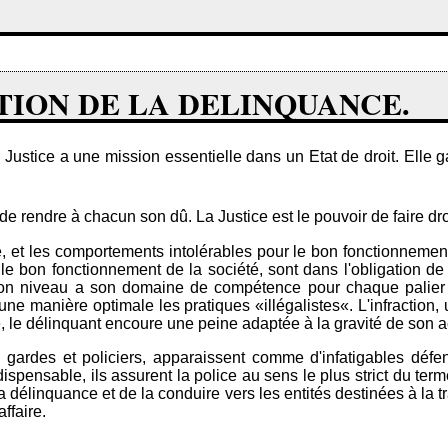
TION DE LA DELINQUANCE.
Justice a une mission essentielle dans un Etat de droit. Elle gara
de rendre à chacun son dû. La Justice est le pouvoir de faire droi
dre, et les comportements intolérables pour le bon fonctionnement
ir le bon fonctionnement de la société, sont dans l'obligation d
 son niveau a son domaine de compétence pour chaque palier d
une manière optimale les pratiques «illégalistes«. L'infraction
e, le délinquant encoure une peine adaptée à la gravité de son a
 gardes et policiers, apparaissent comme d'infatigables défens
ispensable, ils assurent la police au sens le plus strict du ter
a délinquance et de la conduire vers les entités destinées à la 
ffaire.