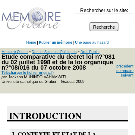
Rechercher sur le site:
Home
|
Publier un mémoire
|
Une page au hasard
Memoire Online
>
Droit et Sciences Politiques
>
Droit Public
Etude comparative du decret loi n?°081
du 02 juillet 1998 et de la loi organique
précédent
n?°08/016 du 07 octobre 2008
(
sommaire
Télécharger le fichier original )
suivant
par
Jackson MUHINDO VAHAMWITI
Université catholique du Graben - Graduat 2009
INTRODUCTION
I. CONTEXTE ET ETAT DE LA