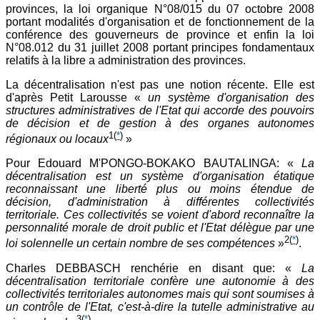
provinces, la loi organique N°08/015 du 07 octobre 2008
portant modalités d'organisation et de fonctionnement de la
conférence des gouverneurs de province et enfin la loi
N°08.012 du 31 juillet 2008 portant principes fondamentaux
relatifs à la libre a administration des provinces.
La décentralisation n'est pas une notion récente. Elle est
d'après Petit Larousse «
un système d'organisation des
structures administratives de l'Etat qui accorde des pouvoirs
de décision et de gestion à des organes autonomes
1
(
*
)
régionaux ou locaux
»
Pour Edouard M'PONGO-BOKAKO BAUTALINGA: «
La
décentralisation est un système d'organisation étatique
reconnaissant une liberté plus ou moins étendue de
décision, d'administration à différentes collectivités
territoriale. Ces collectivités se voient d'abord reconnaître la
personnalité morale de droit public et l'Etat délègue par une
2
(
*
)
loi solennelle un certain nombre de ses compétences
»
.
Charles DEBBASCH renchérie en disant que: «
La
décentralisation territoriale confère une autonomie à des
collectivités territoriales autonomes mais qui sont soumises à
un contrôle de l'Etat, c'est-à-dire la tutelle administrative au
3
(
*
)