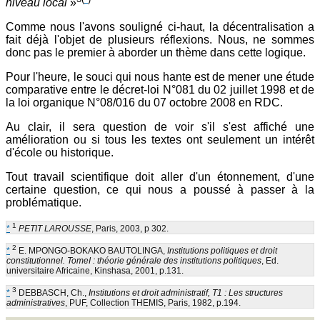
niveau local
»
Comme nous l'avons souligné ci-haut, la décentralisation a
fait déjà l'objet de plusieurs réflexions. Nous, ne sommes
donc pas le premier à aborder un thème dans cette logique.
Pour l'heure, le souci qui nous hante est de mener une étude
comparative entre le décret-loi N°081 du 02 juillet 1998 et de
la loi organique N°08/016 du 07 octobre 2008 en RDC.
Au clair, il sera question de voir s'il s'est affiché une
amélioration ou si tous les textes ont seulement un intérêt
d'école ou historique.
Tout travail scientifique doit aller d'un étonnement, d'une
certaine question, ce qui nous a poussé à passer à la
problématique.
1
*
PETIT LAROUSSE
, Paris, 2003, p 302.
2
*
E. MPONGO-BOKAKO BAUTOLINGA,
Institutions politiques et droit
constitutionnel. TomeI : théorie générale des institutions politiques
, Ed.
universitaire Africaine, Kinshasa, 2001, p.131.
3
*
DEBBASCH, Ch.,
Institutions et droit administratif, T1 : Les structures
administratives
, PUF, Collection THEMIS, Paris, 1982, p.194.