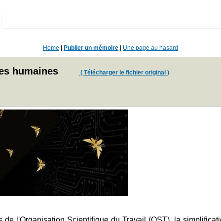
:
Home
|
Publier un mémoire
|
Une page au hasard
ces humaines
( Télécharger le fichier original )
s de l'Organisation Scientifique du Travail (OST), la simplificat