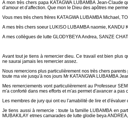
A mon très chers papa KATAGWA LUBAMBA Jean-Claude qui voient
d'amour et d'affection. Que mon le Dieu des apôtres me permette
Vous mes très chers frères KATAGWA LUBAMBA Michael, TOM
A mes très chers soeur LUKISO LUBAMBA naomie, KANDU
A mes collègues de lutte GLODYBEYA Andrea, SANZE 
Avant tout je tiens à remercier dieu. Ce travail est bien plus
ne saurai jamais les remercier assez.
Nous remercions plus particulièrement nos très chers parents po
toute ma vie jusqu'à nos jours Mr KATANGWA LUBAMBA Jea
Mes remerciements vont particulièrement au Professeur SEM MB
m'a conforté dans mes efforts et m'as permet d'avancer a pas 
Les membres de jury qui ont eu l'amabilité de lire et d'évaluer 
Je tiens aussi à remercie : toute la famille LUBAMBA e
MUBAKILAY etmes camarades de lutte glodie beya ANDREA, 