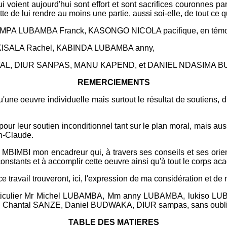
 aujourd'hui sont effort et sont sacrifices couronnes par ce 
 de lui rendre au moins une partie, aussi soi-elle, de tout ce qu
PA LUBAMBA Franck, KASONGO NICOLA pacifique, en témoignag
 KISALA Rachel, KABINDA LUBAMBA anny,
CHATAL, DIUR SANPAS, MANU KAPEND, et DANIEL NDASIMA
REMERCIEMENTS
 qu'une oeuvre individuelle mais surtout le résultat de soutiens
ur leur soutien inconditionnel tant sur le plan moral, mais auss
n-Claude.
IMBI mon encadreur qui, à travers ses conseils et ses orienta
constants et à accomplir cette oeuvre ainsi qu'à tout le corps 
ce travail trouveront, ici, l'expression de ma considération et de
n particulier Mr Michel LUBAMBA, Mm anny LUBAMBA, lukis
Chantal SANZE, Daniel BUDWAKA, DIUR sampas, sans oublier
TABLE DES MATIERES