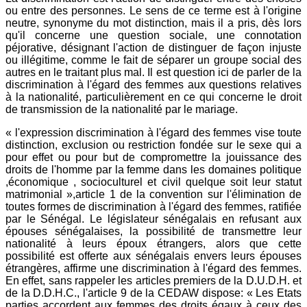
ou entre des personnes. Le sens de ce terme est à l'origine
neutre, synonyme du mot distinction, mais il a pris, dès lors
qu'il concerne une question sociale, une connotation
péjorative, désignant l'action de distinguer de façon injuste
ou illégitime, comme le fait de séparer un groupe social des
autres en le traitant plus mal. Il est question ici de parler de la
discrimination à l'égard des femmes aux questions relatives
à la nationalité, particulièrement en ce qui concerne le droit
de transmission de la nationalité par le mariage.
« l'expression discrimination à l'égard des femmes vise toute
distinction, exclusion ou restriction fondée sur le sexe qui a
pour effet ou pour but de compromettre la jouissance des
droits de l'homme par la femme dans les domaines politique
,économique , socioculturel et civil quelque soit leur statut
matrimonial »,article 1 de la convention sur l'élimination de
toutes formes de discrimination à l'égard des femmes, ratifiée
par le Sénégal. Le législateur sénégalais en refusant aux
épouses sénégalaises, la possibilité de transmettre leur
nationalité à leurs époux étrangers, alors que cette
possibilité est offerte aux sénégalais envers leurs épouses
étrangères, affirme une discrimination à l'égard des femmes.
En effet, sans rappeler les articles premiers de la D.U.D.H. et
de la D.D.H.C., l'article 9 de la CEDAW dispose: « Les Etats
parties accordent aux femmes des droits égaux à ceux des