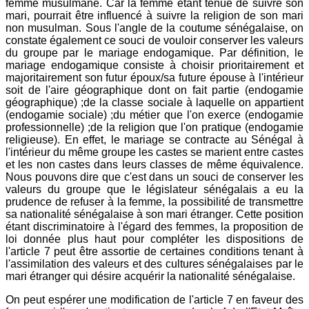
femme musulmane. Car la femme étant tenue de suivre son
mari, pourrait être influencé à suivre la religion de son mari
non musulman. Sous l'angle de la coutume sénégalaise, on
constate également ce souci de vouloir conserver les valeurs
du groupe par le mariage endogamique. Par définition, le
mariage endogamique consiste à choisir prioritairement et
majoritairement son futur époux/sa future épouse à l'intérieur
soit de l'aire géographique dont on fait partie (endogamie
géographique) ;de la classe sociale à laquelle on appartient
(endogamie sociale) ;du métier que l'on exerce (endogamie
professionnelle) ;de la religion que l'on pratique (endogamie
religieuse). En effet, le mariage se contracte au Sénégal à
l'intérieur du même groupe les castes se marient entre castes
et les non castes dans leurs classes de même équivalence.
Nous pouvons dire que c'est dans un souci de conserver les
valeurs du groupe que le législateur sénégalais a eu la
prudence de refuser à la femme, la possibilité de transmettre
sa nationalité sénégalaise à son mari étranger. Cette position
étant discriminatoire à l'égard des femmes, la proposition de
loi donnée plus haut pour compléter les dispositions de
l'article 7 peut être assortie de certaines conditions tenant à
l'assimilation des valeurs et des cultures sénégalaises par le
mari étranger qui désire acquérir la nationalité sénégalaise.
On peut espérer une modification de l'article 7 en faveur des