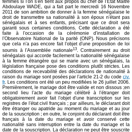
femmes si l'on s'en tient aux propos du chef de l'Etat Maître
Abdoulaye WADE, qui a fait part le mercredi 16 Novembre
2011 de son ambition de donner à la femme sénégalaise le
droit de transmettre sa nationalité à son époux n'étant pas
sénégalais et à ses enfants, précisant que ce droit sera
garanti sous certaines conditions. Cette déclaration a été
faite à l'occasion de la cérémonie d'installation de
l'Observatoire National de la parité (ONP). Nous précisons
que cela n'a pas encore fait l'objet d'une proposition de loi
13
soumis à l'Assemblée nationale
. Contrairement au droit
sénégalais qui accorde facilement la nationalité sénégalaise
à la femme étrangère qui se marie avec un sénégalais, la
législation française pose des conditions plutôt strictes. Les
conditions de recevabilité des déclarations de nationalité à
raison du mariage sont posées par l'article 21-2 du code
civ.
fr
. Les conditions ont été un peu modifiées le 26 juillet 2006.
Premièrement, le mariage doit être valide et non dissous ;en
second lieu l'acte du mariage célébré à l'étranger doit
obligatoirement avoir fait l'objet d'une transcription sur les
registres de l'état civil français ; par ailleurs, le déclarant doit
être étranger ou apatride au moment du mariage et au jour
de la souscription ; en outre, le conjoint du déclarant doit être
français à la date du mariage et avoir conservé cette
nationalité sans interruption entre la date du mariage et la
date de la souscription. La déclaration ne peut être souscrite