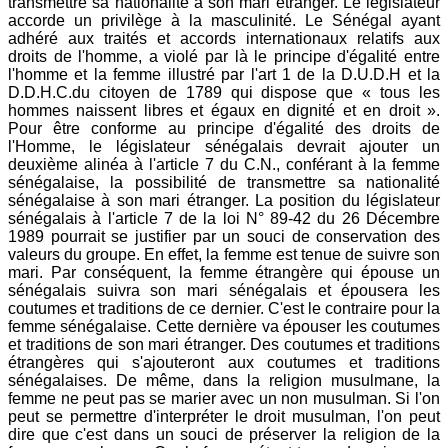
transmettre sa nationalité à son mari étranger. Le législateur
accorde un privilège à la masculinité. Le Sénégal ayant
adhéré aux traités et accords internationaux relatifs aux
droits de l'homme, a violé par là le principe d'égalité entre
l'homme et la femme illustré par l'art 1 de la D.U.D.H et la
D.D.H.C.du citoyen de 1789 qui dispose que « tous les
hommes naissent libres et égaux en dignité et en droit ».
Pour être conforme au principe d'égalité des droits de
l'Homme, le législateur sénégalais devrait ajouter un
deuxième alinéa à l'article 7 du C.N., conférant à la femme
sénégalaise, la possibilité de transmettre sa nationalité
sénégalaise à son mari étranger. La position du législateur
sénégalais à l'article 7 de la loi N° 89-42 du 26 Décembre
1989 pourrait se justifier par un souci de conservation des
valeurs du groupe. En effet, la femme est tenue de suivre son
mari. Par conséquent, la femme étrangère qui épouse un
sénégalais suivra son mari sénégalais et épousera les
coutumes et traditions de ce dernier. C'est le contraire pour la
femme sénégalaise. Cette dernière va épouser les coutumes
et traditions de son mari étranger. Des coutumes et traditions
étrangères qui s'ajouteront aux coutumes et traditions
sénégalaises. De même, dans la religion musulmane, la
femme ne peut pas se marier avec un non musulman. Si l'on
peut se permettre d'interpréter le droit musulman, l'on peut
dire que c'est dans un souci de préserver la religion de la