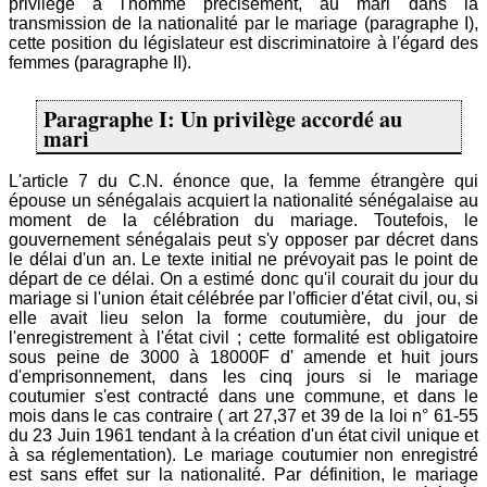
privilège à l'homme précisément, au mari dans la
transmission de la nationalité par le mariage (paragraphe I),
cette position du législateur est discriminatoire à l'égard des
femmes (paragraphe II).
Paragraphe I: Un privilège accordé au
mari
L'article 7 du C.N. énonce que, la femme étrangère qui
épouse un sénégalais acquiert la nationalité sénégalaise au
moment de la célébration du mariage. Toutefois, le
gouvernement sénégalais peut s'y opposer par décret dans
le délai d'un an. Le texte initial ne prévoyait pas le point de
départ de ce délai. On a estimé donc qu'il courait du jour du
mariage si l'union était célébrée par l'officier d'état civil, ou, si
elle avait lieu selon la forme coutumière, du jour de
l'enregistrement à l'état civil ; cette formalité est obligatoire
sous peine de 3000 à 18000F d' amende et huit jours
d'emprisonnement, dans les cinq jours si le mariage
coutumier s'est contracté dans une commune, et dans le
mois dans le cas contraire ( art 27,37 et 39 de la loi n° 61-55
du 23 Juin 1961 tendant à la création d'un état civil unique et
à sa réglementation). Le mariage coutumier non enregistré
est sans effet sur la nationalité. Par définition, le mariage