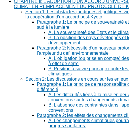
CHAPITRE II: L'ADOPTION D'UN ACCORD UNIVERS
CLIMAT EN REMPLACEMENT DU PROTOCOLE DE 
Section 1: Les obstacles juridiques et politiques v
la coopération d'un accord post-Kyoto
Paragraphe 1: Le principe de souveraineté et 
sud à la lumière
A. La souveraineté des Etats et le clima
B. La position des pays développés et 
développement
Paragraphe 2: Nécessité d'un nouveau protoc
l'ampleur du défi environnementale
A. L'obligation (ou prise en compte) de
à effet de serre
B. Position à suivre pour agir contre l
climatiques
Section 2: Les discussions en cours sur les enjeux
Paragraphe 1: Le principe de responsabilit
différencié
A. Les difficultés liées à la mise en oeu
conventions sur les changements clima
B. L'absence des contraintes dans l'app
conventions
Paragraphe 2: les effets des changements cl
A. Les changements climatiques pourra
progrès sanitaires.