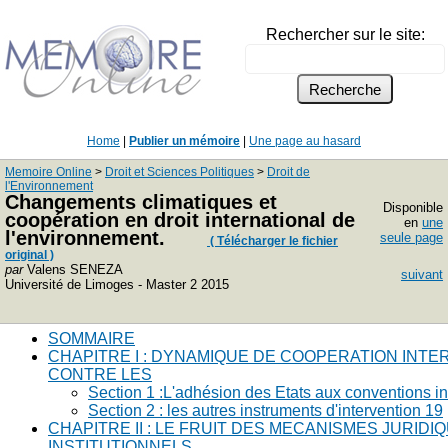
Rechercher sur le site:
Home
|
Publier un mémoire
|
Une page au hasard
Memoire Online
>
Droit et Sciences Politiques
>
Droit de
l'Environnement
Changements climatiques et
Disponible
coopération en droit international de
en
une
l'environnement.
seule page
( Télécharger le fichier
original )
par
Valens SENEZA
suivant
Université de Limoges - Master 2 2015
SOMMAIRE
CHAPITRE I : DYNAMIQUE DE COOPERATION INTE
CONTRE LES
Section 1 :L'adhésion des Etats aux conventions in
Section 2 : les autres instruments d'intervention 19
CHAPITRE II : LE FRUIT DES MECANISMES JURIDI
INSTITUTIONNELS