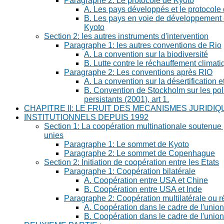
Paragraphe 2: Le protocole de Kyoto
A. Les pays développés et le protocole
B. Les pays en voie de développement e
Kyoto
Section 2: les autres instruments d'intervention
Paragraphe 1: les autres conventions de Rio
A. La convention sur la biodiversité
B. Lutte contre le réchauffement climat
Paragraphe 2: Les conventions après RIO
A. La convention sur la désertification 
B. Convention de Stockholm sur les po
persistants (2001), art 1.
CHAPITRE II: LE FRUIT DES MECANISMES JURIDIQ
INSTITUTIONNELS DEPUIS 1992
Section 1: La coopération multinationale soutenue 
unies
Paragraphe 1: Le sommet de Kyoto
Paragraphe 2: Le sommet de Copenhague
Section 2: Initiation de coopération entre les Etats
Paragraphe 1: Coopération bilatérale
A. Coopération entre USA et Chine
B. Coopération entre USA et Inde
Paragraphe 2: Coopération multilatérale ou r
A. Coopération dans le cadre de l'uni
B. Coopération dans le cadre de l'union