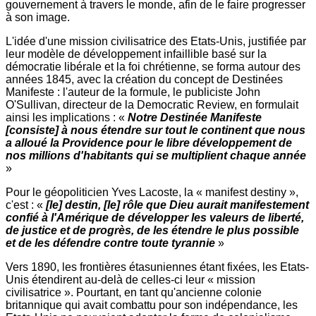
gouvernement à travers le monde, afin de le faire progresser
à son image.
L'idée d'une mission civilisatrice des Etats-Unis, justifiée par
leur modèle de développement infaillible basé sur la
démocratie libérale et la foi chrétienne, se forma autour des
années 1845, avec la création du concept de Destinées
Manifeste : l'auteur de la formule, le publiciste John
O'Sullivan, directeur de la Democratic Review, en formulait
ainsi les implications : «
Notre Destinée Manifeste
[consiste] à nous étendre sur tout le continent que nous
a alloué la Providence pour le libre développement de
nos millions d'habitants qui se multiplient chaque année
»
Pour le géopoliticien Yves Lacoste, la « manifest destiny »,
c'est : «
[le] destin, [le] rôle que Dieu aurait manifestement
confié à l'Amérique de développer les valeurs de liberté,
de justice et de progrès, de les étendre le plus possible
et de les défendre contre toute tyrannie
»
Vers 1890, les frontières étasuniennes étant fixées, les Etats-
Unis étendirent au-delà de celles-ci leur « mission
civilisatrice ». Pourtant, en tant qu'ancienne colonie
britannique qui avait combattu pour son indépendance, les