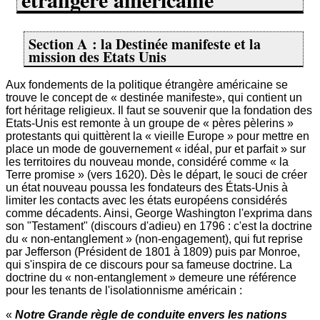
Section A : la Destinée manifeste et la
mission des Etats Unis
Aux fondements de la politique étrangère américaine se
trouve le concept de « destinée manifeste», qui contient un
fort héritage religieux. Il faut se souvenir que la fondation des
Etats-Unis est remonte à un groupe de « pères pèlerins »
protestants qui quittèrent la « vieille Europe » pour mettre en
place un mode de gouvernement « idéal, pur et parfait » sur
les territoires du nouveau monde, considéré comme « la
Terre promise » (vers 1620). Dès le départ, le souci de créer
un état nouveau poussa les fondateurs des États-Unis à
limiter les contacts avec les états européens considérés
comme décadents. Ainsi, George Washington l'exprima dans
son "Testament" (discours d'adieu) en 1796 : c'est la doctrine
du « non-entanglement » (non-engagement), qui fut reprise
par Jefferson (Président de 1801 à 1809) puis par Monroe,
qui s'inspira de ce discours pour sa fameuse doctrine. La
doctrine du « non-entanglement » demeure une référence
pour les tenants de l'isolationnisme américain :
«
Notre Grande règle de conduite envers les nations